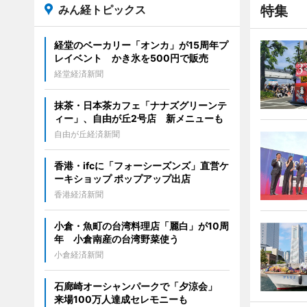
みん経トピックス
特集
経堂のベーカリー「オンカ」が15周年プ
レイベント かき氷を500円で販売
経堂経済新聞
抹茶・日本茶カフェ「ナナズグリーンテ
ィー」、自由が丘2号店 新メニューも
自由が丘経済新聞
香港・ifcに「フォーシーズンズ」直営ケ
ーキショップ ポップアップ出店
香港経済新聞
小倉・魚町の台湾料理店「麗白」が10周
年 小倉南産の台湾野菜使う
小倉経済新聞
石廊崎オーシャンパークで「夕涼会」
来場100万人達成セレモニーも