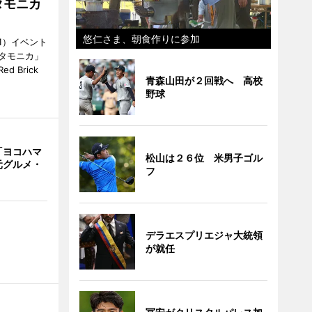
タモニカ
悠仁さま、朝食作りに参加
1）イベント
タモニカ」
 Brick
青森山田が２回戦へ 高校
野球
「ヨコハマ
松山は２６位 米男子ゴル
元グルメ・
フ
デラエスプリエジャ大統領
が就任