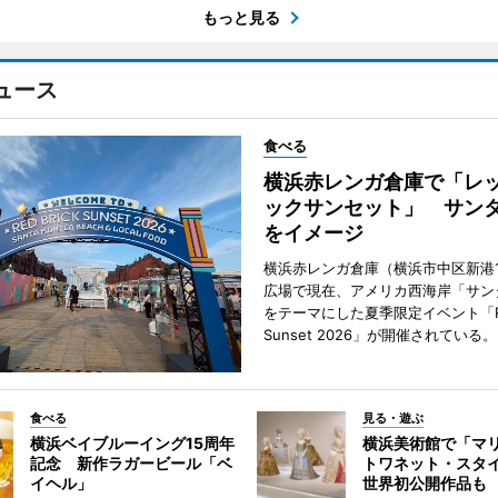
もっと見る
ュース
食べる
横浜赤レンガ倉庫で「レ
ックサンセット」 サン
をイメージ
横浜赤レンガ倉庫（横浜市中区新港
広場で現在、アメリカ西海岸「サン
をテーマにした夏季限定イベント「Red
Sunset 2026」が開催されている。
食べる
見る・遊ぶ
横浜ベイブルーイング15周年
横浜美術館で「マ
記念 新作ラガービール「ベ
トワネット・スタ
イヘル」
世界初公開作品も