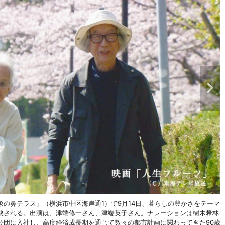
の鼻テラス」（横浜市中区海岸通1）で9月14日、暮らしの豊かさをテーマ
映される。出演は、津端修一さん、津端英子さん。ナレーションは樹木希林
公団に入社し、高度経済成長期を通じて数々の都市計画に関わってきた90歳