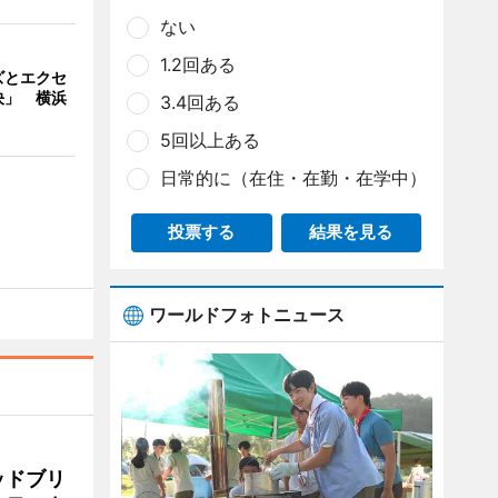
ない
1.2回ある
ズとエクセ
決」 横浜
3.4回ある
5回以上ある
日常的に（在住・在勤・在学中）
投票する
結果を見る
ワールドフォトニュース
ッドブリ