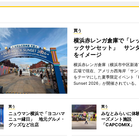
買う
横浜赤レンガ倉庫で「レ
ックサンセット」 サン
をイメージ
横浜赤レンガ倉庫（横浜市中区新港
広場で現在、アメリカ西海岸「サン
をテーマにした夏季限定イベント「Red
Sunset 2026」が開催されている。
買う
買う
ニュウマン横浜で「ヨコハマ
みなとみらいに体
ニュー縁日」 地元グルメ・
ーズメント施設
グッズなど出店
「CAPCOMIX」