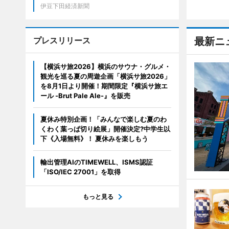
伊豆下田経済新聞
プレスリリース
最新ニ
【横浜サ旅2026】横浜のサウナ・グルメ・
観光を巡る夏の周遊企画「横浜サ旅2026」
を8月1日より開催！期間限定『横浜サ旅エ
ール -Brut Pale Ale-』を販売
夏休み特別企画！「みんなで楽しむ夏のわ
くわく葉っぱ切り絵展」開催決定?中学生以
下《入場無料》！ 夏休みを楽しもう
輸出管理AIのTIMEWELL、ISMS認証
「ISO/IEC 27001」を取得
もっと見る