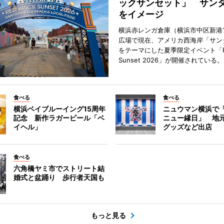
ックサンセット」 サン
をイメージ
横浜赤レンガ倉庫（横浜市中区新港
広場で現在、アメリカ西海岸「サン
をテーマにした夏季限定イベント「Red
Sunset 2026」が開催されている。
食べる
食べる
横浜ベイブルーイング15周年
ニュウマン横浜で
記念 新作ラガービール「ベ
ニュー縁日」 地
イヘル」
グッズなど出店
食べる
六角橋ヤミ市でストリート結
婚式と盆踊り 歩行者天国も
もっと見る