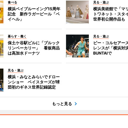
食べる
見る・遊ぶ
横浜ベイブルーイング15周年
横浜美術館で「マ
記念 新作ラガービール「ベ
トワネット・スタ
イヘル」
世界初公開作品も
暮らす・働く
見る・遊ぶ
保土ケ谷駅ビルに「ブルック
ビー・コルセアー
リンベーカリー」 看板商品
レンスが「横浜対
は高加水ドーナツ
BUNTAIで
見る・遊ぶ
横浜・みなとみらいでドロー
ンショー ベイスターズが球
団初のギネス世界記録認定
もっと見る