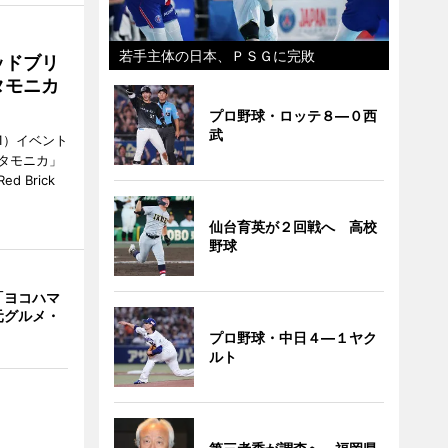
若手主体の日本、ＰＳＧに完敗
ッドブリ
タモニカ
プロ野球・ロッテ８―０西
武
1）イベント
タモニカ」
 Brick
仙台育英が２回戦へ 高校
野球
「ヨコハマ
元グルメ・
プロ野球・中日４―１ヤク
ルト