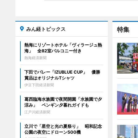
みん経トピックス
特集
熱海にリゾートホテル「ヴィラージュ熱
海」 全82室バルコニー付き
熱海経済新聞
下田でバレー「IZUBLUE CUP」 優勝
賞品はオリジナルTシャツ
伊豆下田経済新聞
葛西臨海水族園で夜間開園「水族園で夕
涼み」 ペンギン夕暮れガイドも
江戸川経済新聞
立川で「星空と光の夏祭り」 昭和記念
公園の夜空にドローン500機