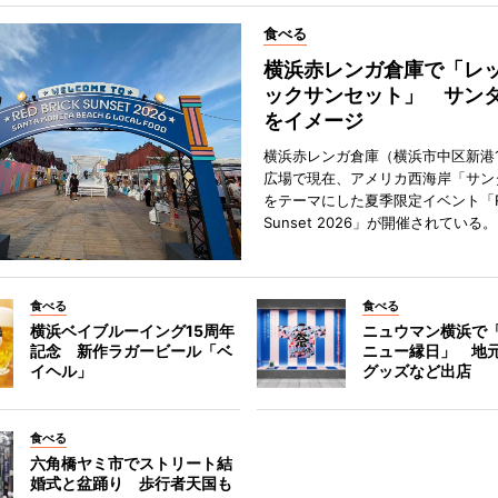
食べる
横浜赤レンガ倉庫で「レ
ックサンセット」 サン
をイメージ
横浜赤レンガ倉庫（横浜市中区新港
広場で現在、アメリカ西海岸「サン
をテーマにした夏季限定イベント「Red
Sunset 2026」が開催されている。
食べる
食べる
横浜ベイブルーイング15周年
ニュウマン横浜で
記念 新作ラガービール「ベ
ニュー縁日」 地
イヘル」
グッズなど出店
食べる
六角橋ヤミ市でストリート結
婚式と盆踊り 歩行者天国も