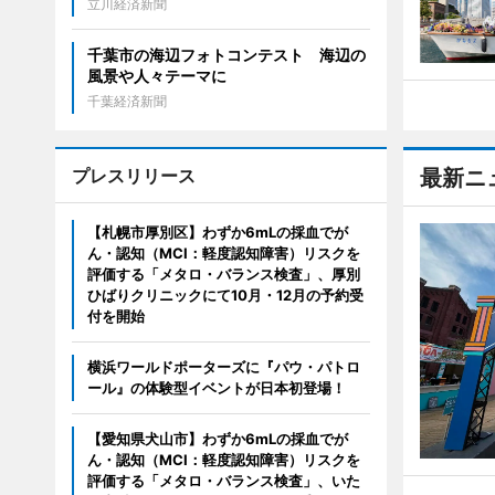
立川経済新聞
千葉市の海辺フォトコンテスト 海辺の
風景や人々テーマに
千葉経済新聞
プレスリリース
最新ニ
【札幌市厚別区】わずか6mLの採血でが
ん・認知（MCI：軽度認知障害）リスクを
評価する「メタロ・バランス検査」、厚別
ひばりクリニックにて10月・12月の予約受
付を開始
横浜ワールドポーターズに『パウ・パトロ
ール』の体験型イベントが日本初登場！
【愛知県犬山市】わずか6mLの採血でが
ん・認知（MCI：軽度認知障害）リスクを
評価する「メタロ・バランス検査」、いた