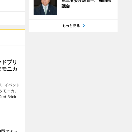
第三者委が調査へ 福岡県
議会
もっと見る
ッドブリ
タモニカ
1）イベント
タモニカ」
 Brick
験型アミュ