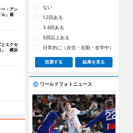
ない
リー・アン
イル」展
1.2回ある
3.4回ある
5回以上ある
ズとエクセ
日常的に（在住・在勤・在学中）
決」 横浜
投票する
結果を見る
ワールドフォトニュース