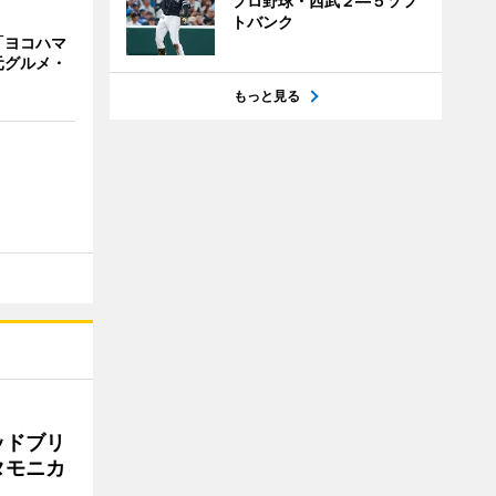
プロ野球・西武２―５ソフ
トバンク
「ヨコハマ
元グルメ・
もっと見る
ッドブリ
タモニカ