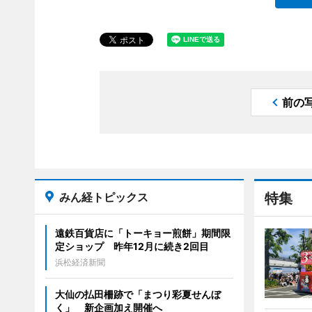
前の
みん経トピックス
特集
遠鉄百貨店に「トーキョー煎餅」期間限
定ショップ 昨年12月に続き2回目
浜松経済新聞
大仙の払田柵跡で「まつり彩夏せんぼ
く」 新企画加え開催へ