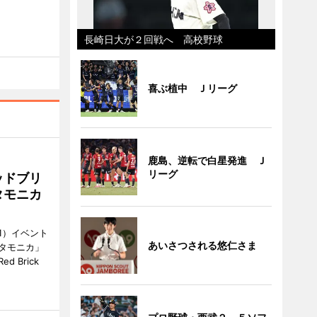
長崎日大が２回戦へ 高校野球
喜ぶ植中 Ｊリーグ
鹿島、逆転で白星発進 Ｊ
リーグ
ッドブリ
タモニカ
1）イベント
あいさつされる悠仁さま
タモニカ」
 Brick