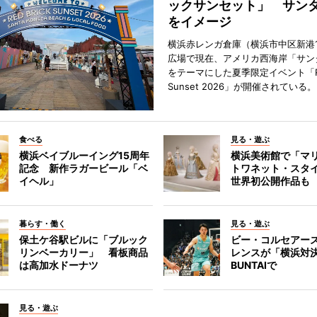
ックサンセット」 サン
をイメージ
横浜赤レンガ倉庫（横浜市中区新港
広場で現在、アメリカ西海岸「サン
をテーマにした夏季限定イベント「Red
Sunset 2026」が開催されている。
食べる
見る・遊ぶ
横浜ベイブルーイング15周年
横浜美術館で「マ
記念 新作ラガービール「ベ
トワネット・スタ
イヘル」
世界初公開作品も
暮らす・働く
見る・遊ぶ
保土ケ谷駅ビルに「ブルック
ビー・コルセアー
リンベーカリー」 看板商品
レンスが「横浜対
は高加水ドーナツ
BUNTAIで
見る・遊ぶ