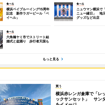
食べる
食べる
横浜ベイブルーイング15周年
ニュウマン横浜で
記念 新作ラガービール「ベ
ニュー縁日」 地
イヘル」
グッズなど出店
食べる
六角橋ヤミ市でストリート結
婚式と盆踊り 歩行者天国も
もっと見る
買う
横浜赤レンガ倉庫で「レ
ックサンセット」 サン
をイメージ