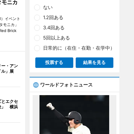
タモニカ
ない
1.2回ある
1）イベント
タモニカ」
3.4回ある
 Brick
5回以上ある
日常的に（在住・在勤・在学中）
投票する
結果を見る
リー・アン
イル」展
ワールドフォトニュース
ズとエクセ
決」 横浜