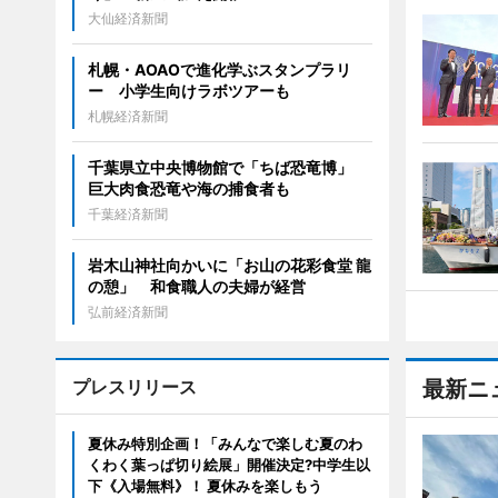
大仙経済新聞
札幌・AOAOで進化学ぶスタンプラリ
ー 小学生向けラボツアーも
札幌経済新聞
千葉県立中央博物館で「ちば恐竜博」
巨大肉食恐竜や海の捕食者も
千葉経済新聞
岩木山神社向かいに「お山の花彩食堂 龍
の憩」 和食職人の夫婦が経営
弘前経済新聞
プレスリリース
最新ニ
夏休み特別企画！「みんなで楽しむ夏のわ
くわく葉っぱ切り絵展」開催決定?中学生以
下《入場無料》！ 夏休みを楽しもう