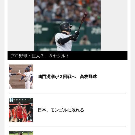
プロ野球・巨人７―３ヤクルト
鳴門渦潮が２回戦へ 高校野球
日本、モンゴルに敗れる