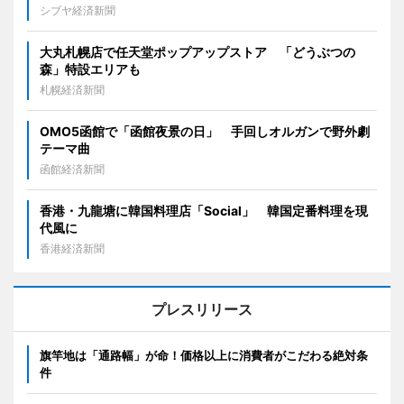
シブヤ経済新聞
大丸札幌店で任天堂ポップアップストア 「どうぶつの
森」特設エリアも
札幌経済新聞
OMO5函館で「函館夜景の日」 手回しオルガンで野外劇
テーマ曲
函館経済新聞
香港・九龍塘に韓国料理店「Social」 韓国定番料理を現
代風に
香港経済新聞
プレスリリース
旗竿地は「通路幅」が命！価格以上に消費者がこだわる絶対条
件