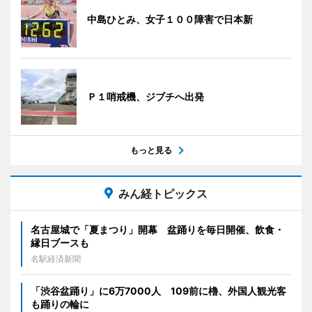
中島ひとみ、女子１００障害で日本新
Ｐ１哨戒機、ジブチへ出発
もっと見る
みん経トピックス
名古屋城で「夏まつり」開幕 盆踊りを毎日開催、飲食・
縁日ブースも
名駅経済新聞
「渋谷盆踊り」に6万7000人 109前に櫓、外国人観光客
も踊りの輪に