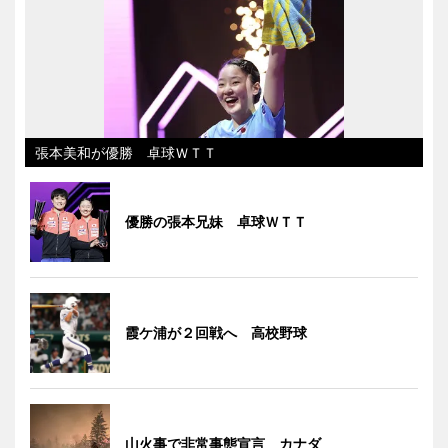
張本美和が優勝 卓球ＷＴＴ
優勝の張本兄妹 卓球ＷＴＴ
霞ケ浦が２回戦へ 高校野球
山火事で非常事態宣言 カナダ