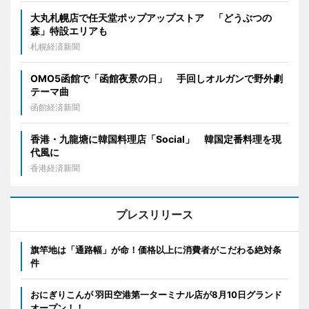
大丸札幌店で任天堂ポップアップストア 「どうぶつの
森」特設エリアも
札幌経済新聞
OMO5函館で「函館夜景の日」 手回しオルガンで野外劇
テーマ曲
函館経済新聞
香港・九龍塘に韓国料理店「Social」 韓国定番料理を現
代風に
香港経済新聞
プレスリリース
旗竿地は「通路幅」が命！価格以上に消費者がこだわる絶対条
件
おにぎりこんが 羽田空港第一ターミナル店が8月10日グランド
オープン！！