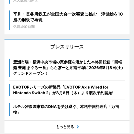
東大阪経済新聞
平川・長谷川鉄工が全国大会一次審査に挑む 浮世絵を10
層の鋼板で再現
弘前経済新聞
プレスリリース
豊洲市場・横浜中央市場の買参権を活かした本格回転鮨「回転
鮨 豊洲 まぐろ一番」ららぽーと湘南平塚に2026年8月8日(土)
グランドオープン！
EVOTOPシリーズの新製品『EVOTOP Axis Wired for
Nintendo Switch 2』が8月6日（木）より順次予約開始!!
ホテル雅叙園東京のDNAを受け継ぐ、本格中国料理店「万福
樓」
もっと見る