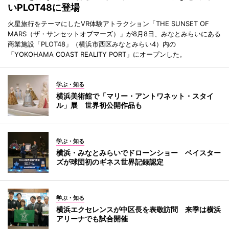
いPLOT48に登場
火星旅行をテーマにしたVR体験アトラクション「THE SUNSET OF
MARS（ザ・サンセットオブマーズ）」が8月8日、みなとみらいにある
商業施設「PLOT48」（横浜市西区みなとみらい4）内の
「YOKOHAMA COAST REALITY PORT」にオープンした。
学ぶ・知る
横浜美術館で「マリー・アントワネット・スタイ
ル」展 世界初公開作品も
学ぶ・知る
横浜・みなとみらいでドローンショー ベイスター
ズが球団初のギネス世界記録認定
学ぶ・知る
横浜エクセレンスが中区長を表敬訪問 来季は横浜
アリーナでも試合開催