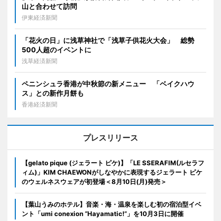
山と合わせて訪問
伊東経済新聞
「花火の日」に浅草神社で「浅草子供花火大会」 総勢
500人超のイベントに
浅草経済新聞
ペニンシュラ香港が中秋節の新メニュー 「ベイクハウ
ス」との新作月餅も
香港経済新聞
プレスリリース
【gelato pique (ジェラート ピケ)】「LE SSERAFIM(ルセラフ
ィム)」KIM CHAEWONがしなやかに表現するジェラート ピケ
のウェルネスウェアが初登場＜8月10日(月)発売＞
【葉山うみのホテル】音楽・海・温泉を楽しむ初の宿泊型イベ
ント「umi conexion “Hayamatic!”」を10月3日に開催