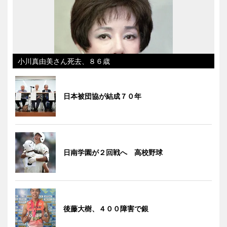
小川真由美さん死去、８６歳
日本被団協が結成７０年
日南学園が２回戦へ 高校野球
後藤大樹、４００障害で銀