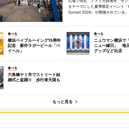
広場で現在、アメリカ西海岸「サン
をテーマにした夏季限定イベント「Red
Sunset 2026」が開催されている。
食べる
食べる
横浜ベイブルーイング15周年
ニュウマン横浜で
記念 新作ラガービール「ベ
ニュー縁日」 地
イヘル」
グッズなど出店
食べる
六角橋ヤミ市でストリート結
婚式と盆踊り 歩行者天国も
もっと見る