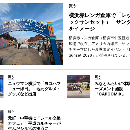
買う
横浜赤レンガ倉庫で「レ
ックサンセット」 サン
をイメージ
横浜赤レンガ倉庫（横浜市中区新港
広場で現在、アメリカ西海岸「サン
をテーマにした夏季限定イベント「Red
Sunset 2026」が開催されている。
買う
買う
ニュウマン横浜で「ヨコハマ
みなとみらいに体
ニュー縁日」 地元グルメ・
ーズメント施設
グッズなど出店
「CAPCOMIX」
買う
元町・中華街に「シール交換
カフェ」 平成カルチャーが
生んだシル活の拠点に