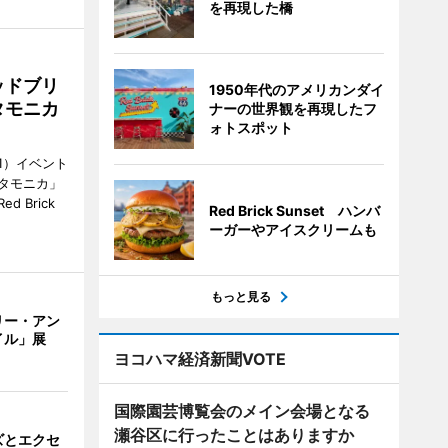
を再現した橋
ッドブリ
1950年代のアメリカンダイ
タモニカ
ナーの世界観を再現したフ
ォトスポット
1）イベント
タモニカ」
 Brick
Red Brick Sunset ハンバ
ーガーやアイスクリームも
もっと見る
リー・アン
イル」展
ヨコハマ経済新聞VOTE
国際園芸博覧会のメイン会場となる
瀬谷区に行ったことはありますか
ズとエクセ