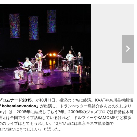
ロムナード2015」
が10月11日、盛況のうちに終演。KAAT神奈川芸術劇場
「bohemianvoodoo」
が出演し、トランぺッター島裕介さんとの久しぶり
ey）は「2008年に結成してもう7年。2009年のジャズプロでは伊勢佐木町
近は全国でライブ活動しているけれど、ドルフィーやKAMOMEなど横浜
のライブはとてもうれしい。10月17日には東京キネマ倶楽部で
るのでぜひ遊びにきてほしい」と語った。