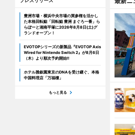
プレスリリース
最新ニ
豊洲市場・横浜中央市場の買参権を活かし
た本格回転鮨「回転鮨 豊洲 まぐろ一番」ら
らぽーと湘南平塚に2026年8月8日(土)グ
ランドオープン！
EVOTOPシリーズの新製品『EVOTOP Axis
Wired for Nintendo Switch 2』が8月6日
（木）より順次予約開始!!
ホテル雅叙園東京のDNAを受け継ぐ、本格
中国料理店「万福樓」
もっと見る