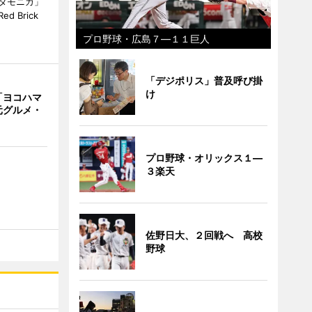
タモニカ」
 Brick
プロ野球・広島７―１１巨人
「デジポリス」普及呼び掛
け
「ヨコハマ
元グルメ・
プロ野球・オリックス１―
３楽天
佐野日大、２回戦へ 高校
野球