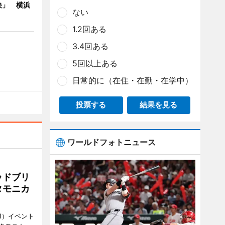
決」 横浜
ない
1.2回ある
3.4回ある
5回以上ある
日常的に（在住・在勤・在学中）
投票する
結果を見る
ワールドフォトニュース
ッドブリ
タモニカ
1）イベント