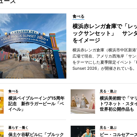
ュース
食べる
横浜赤レンガ倉庫で「レ
ックサンセット」 サン
をイメージ
横浜赤レンガ倉庫（横浜市中区新港
広場で現在、アメリカ西海岸「サン
をテーマにした夏季限定イベント「Red
Sunset 2026」が開催されている。
食べる
見る・遊ぶ
横浜ベイブルーイング15周年
横浜美術館で「マ
記念 新作ラガービール「ベ
トワネット・スタ
イヘル」
世界初公開作品も
暮らす・働く
見る・遊ぶ
保土ケ谷駅ビルに「ブルック
ビー・コルセアー