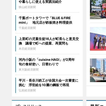
や暮らしに使える実践法紹介
狭山経済新聞
千葉ポートタワーで「BLUE＆FIRE
mini」 地元店が鉄板焼き料理提供
千葉経済新聞
上里町の児童生徒16人が町長らと意見交
換 議場で町への提案、再質問も
本庄経済新聞
河内小阪の「cuisine HAGI」が2周年
旬の食材使い、日替わりで
東大阪経済新聞
平川・長谷川鉄工が全国大会一次審査に
挑む 浮世絵を10層の鋼板で再現
弘前経済新聞