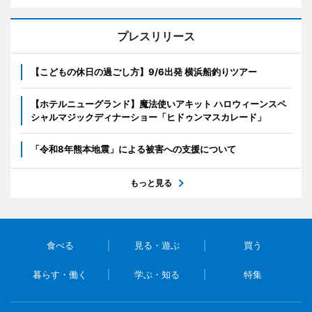
プレスリリース
【こどもの休日の過ごし方】9/6出発 横浜船釣りツアー
【ホテルニューグランド】魔法使いアキット ハロウィーンスペ
シャルマジックディナーショー「ヒドゥンマスカレード」
「令和8年熊本地震」による被害への支援について
もっと見る
食べる
見る・遊ぶ
買う
暮らす・働く
学ぶ・知る
特集