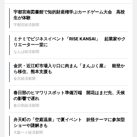
宇都宮南図書館で知的財産権学ぶカードゲーム大会 高校
生が体験
宇都宮経済新聞
ミナミでビジネスイベント「RISE KANSAI」 起業家やク
リエーター一堂に
なんば経済新聞
金沢・近江町市場入り口に肉まん「まんぷく屋」 能登か
ら移住、熊本支援も
金沢経済新聞
春日部のヒマワリスポット準備万端 開花はまだ先、天候
の影響で遅れ
春日部経済新聞
弁天町の「空庭温泉」で夏イベント 妖怪テーマに参加型
ショーや謎解きも
大阪ベイ経済新聞