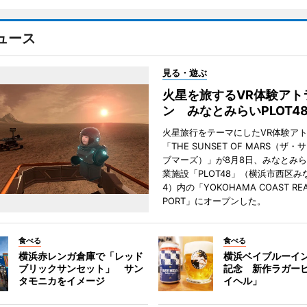
ュース
見る・遊ぶ
火星を旅するVR体験アト
ン みなとみらいPLOT4
火星旅行をテーマにしたVR体験ア
「THE SUNSET OF MARS（ザ
ブマーズ）」が8月8日、みなとみ
業施設「PLOT48」（横浜市西区み
4）内の「YOKOHAMA COAST REA
PORT」にオープンした。
食べる
食べる
横浜赤レンガ倉庫で「レッド
横浜ベイブルーイン
ブリックサンセット」 サン
記念 新作ラガー
タモニカをイメージ
イヘル」