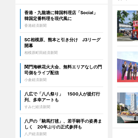
香港・九龍塘に韓国料理店「Social」
韓国定番料理を現代風に
香港経済新聞
SC相模原、熊本と引き分け J3リーグ
開幕
相模原町田経済新聞
関門海峡花火大会、無料エリアなしの門
司側をライブ配信
小倉経済新聞
八広で「八八祭り」 1500人が提灯行
列、多幸アートも
すみだ経済新聞
八戸の「騎馬打毬」、若手騎手の姿勇ま
しく 20年ぶりの正式参拝も
八戸経済新聞