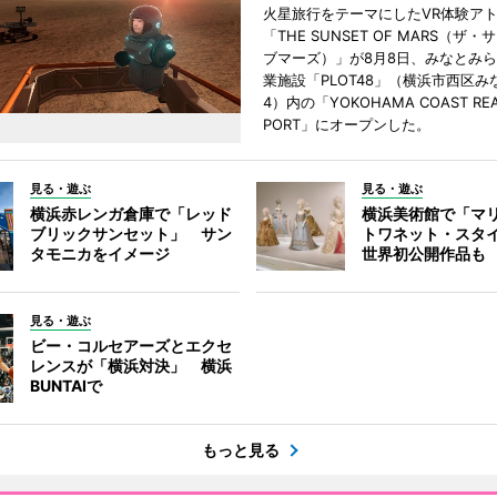
火星旅行をテーマにしたVR体験ア
「THE SUNSET OF MARS（ザ
ブマーズ）」が8月8日、みなとみ
業施設「PLOT48」（横浜市西区み
4）内の「YOKOHAMA COAST REA
PORT」にオープンした。
見る・遊ぶ
見る・遊ぶ
横浜赤レンガ倉庫で「レッド
横浜美術館で「マ
ブリックサンセット」 サン
トワネット・スタ
タモニカをイメージ
世界初公開作品も
見る・遊ぶ
ビー・コルセアーズとエクセ
レンスが「横浜対決」 横浜
BUNTAIで
もっと見る