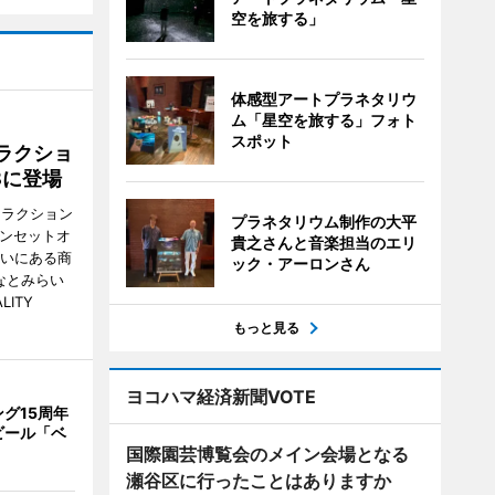
空を旅する」
体感型アートプラネタリウ
ム「星空を旅する」フォト
スポット
ラクショ
8に登場
トラクション
プラネタリウム制作の大平
・サンセットオ
貴之さんと音楽担当のエリ
らいにある商
ック・アーロンさん
なとみらい
LITY
もっと見る
ヨコハマ経済新聞VOTE
グ15周年
ビール「ベ
国際園芸博覧会のメイン会場となる
瀬谷区に行ったことはありますか