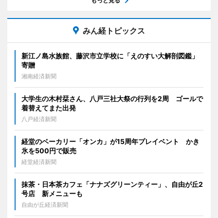
もっと見る
みん経トピックス
新江ノ島水族館、藤沢市立学校に「えのすい大解剖図鑑」
寄贈
湘南経済新聞
大学生の木村栞さん、八戸三社大祭の行列を2周 ゴールで
着替えてまた出発
八戸経済新聞
経堂のベーカリー「オンカ」が15周年プレイベント かき
氷を500円で販売
経堂経済新聞
抹茶・日本茶カフェ「ナナズグリーンティー」、自由が丘2
号店 新メニューも
自由が丘経済新聞