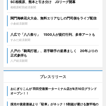
SC相模原、熊本と引き分け J3リーグ開幕
相模原町田経済新聞
関門海峡花火大会、無料エリアなしの門司側をライブ配信
小倉経済新聞
八広で「八八祭り」 1500人が提灯行列、多幸アートも
すみだ経済新聞
八戸の「騎馬打毬」、若手騎手の姿勇ましく 20年ぶりの
正式参拝も
八戸経済新聞
プレスリリース
おにぎりこんが 羽田空港第一ターミナル店が8月10日グランド
オープン！！
採光や資産価値より「駐車」がネック！5割超が避ける旗竿地の