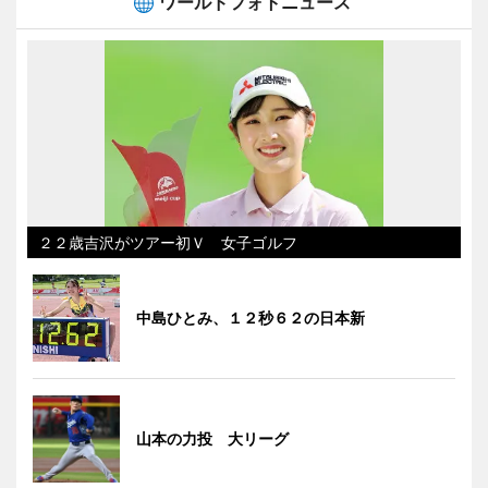
ワールドフォトニュース
２２歳吉沢がツアー初Ｖ 女子ゴルフ
中島ひとみ、１２秒６２の日本新
山本の力投 大リーグ