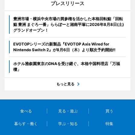
プレスリリース
豊洲市場・横浜中央市場の買参権を活かした本格回転鮨「回転
鮨 豊洲 まぐろ一番」ららぽーと湘南平塚に2026年8月8日(土)
グランドオープン！
EVOTOPシリーズの新製品『EVOTOP Axis Wired for
Nintendo Switch 2』が8月6日（木）より順次予約開始!!
ホテル雅叙園東京のDNAを受け継ぐ、本格中国料理店「万福
樓」
もっと見る
食べる
見る・遊ぶ
買う
暮らす・働く
学ぶ・知る
特集