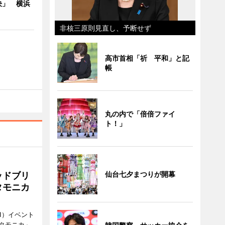
決」 横浜
非核三原則見直し、予断せず
高市首相「祈 平和」と記
帳
丸の内で「倍倍ファイ
ト！」
仙台七夕まつりが開幕
ッドブリ
タモニカ
1）イベント
タモニカ」