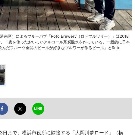
区）によるブルーパブ「Roto Brewery（ロトブルワリー）」は2018
は、「麦を使ったおいしいアルコール系炭酸水を作っている。一般的に日本
んだフルーツ全開のビールが好きなブルワーが作るビール」とRoto
1月3日まで、横浜市役所に隣接する「大岡川夢ロード」（横