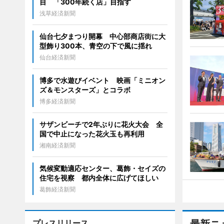
目 「300年続く店」目指す
浅草経済新聞
仙台七夕まつり開幕 中心部商店街に大
型飾り300本、青空の下で風に揺れ
仙台経済新聞
博多で水遊びイベント 映画「ミニオン
ズ＆モンスターズ」とコラボ
博多経済新聞
サザンビーチで2年ぶりに花火大会 全
国で中止になった花火玉も再利用
湘南経済新聞
気候変動適応センター、葛飾・セイズの
住宅を視察 都内全体に広げてほしい
葛飾経済新聞
プレスリリース
最新ニ