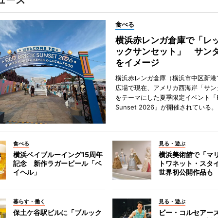
食べる
横浜赤レンガ倉庫で「レ
ックサンセット」 サン
をイメージ
横浜赤レンガ倉庫（横浜市中区新港
広場で現在、アメリカ西海岸「サン
をテーマにした夏季限定イベント「Red
Sunset 2026」が開催されている。
食べる
見る・遊ぶ
横浜ベイブルーイング15周年
横浜美術館で「マ
記念 新作ラガービール「ベ
トワネット・スタ
イヘル」
世界初公開作品も
暮らす・働く
見る・遊ぶ
保土ケ谷駅ビルに「ブルック
ビー・コルセアー