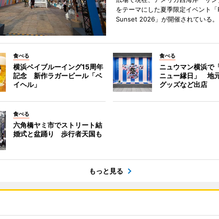
をテーマにした夏季限定イベント「Red
Sunset 2026」が開催されている。
食べる
食べる
横浜ベイブルーイング15周年
ニュウマン横浜で
記念 新作ラガービール「ベ
ニュー縁日」 地
イヘル」
グッズなど出店
食べる
六角橋ヤミ市でストリート結
婚式と盆踊り 歩行者天国も
もっと見る