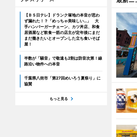
【ＢＳ日テレ】ドランク塚地の本音が思わ
ず漏れた！？「めっちゃ美味しい…」 大
手ハンバーガーチェーン、カツ丼店、和食
居酒屋など飲食一筋の店主が定年後にまだ
まだ働きたいとオープンした立ち食いそば
屋！
半数が「騒音」で敬遠も2割は防音次第！線
路沿い物件への本音
千葉県八街市「第27回めいろう夏祭り」に
協賛
もっと見る