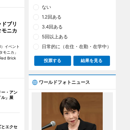
ない
1.2回ある
ッドブリ
3.4回ある
タモニカ
5回以上ある
日常的に（在住・在勤・在学中）
1）イベント
タモニカ」
 Brick
投票する
結果を見る
ワールドフォトニュース
リー・アン
イル」展
ズとエクセ