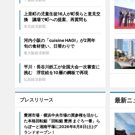
上里町の児童生徒16人が町長らと意見交
換 議場で町への提案、再質問も
本庄経済新聞
河内小阪の「cuisine HAGI」が2周年
旬の食材使い、日替わりで
東大阪経済新聞
平川・長谷川鉄工が全国大会一次審査に
挑む 浮世絵を10層の鋼板で再現
弘前経済新聞
プレスリリース
最新ニ
豊洲市場・横浜中央市場の買参権を活かし
た本格回転鮨「回転鮨 豊洲 まぐろ一番」ら
らぽーと湘南平塚に2026年8月8日(土)グ
ランドオープン！