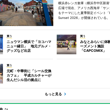
横浜赤レンガ倉庫（横浜市中区新港
広場で現在、アメリカ西海岸「サン
をテーマにした夏季限定イベント「Red
Sunset 2026」が開催されている。
買う
買う
ニュウマン横浜で「ヨコハマ
みなとみらいに体
ニュー縁日」 地元グルメ・
ーズメント施設
グッズなど出店
「CAPCOMIX」
買う
元町・中華街に「シール交換
カフェ」 平成カルチャーが
生んだシル活の拠点に
もっと見る