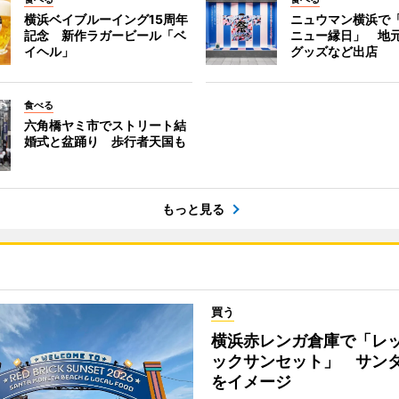
横浜ベイブルーイング15周年
ニュウマン横浜で
記念 新作ラガービール「ベ
ニュー縁日」 地
イヘル」
グッズなど出店
食べる
六角橋ヤミ市でストリート結
婚式と盆踊り 歩行者天国も
もっと見る
買う
横浜赤レンガ倉庫で「レ
ックサンセット」 サン
をイメージ