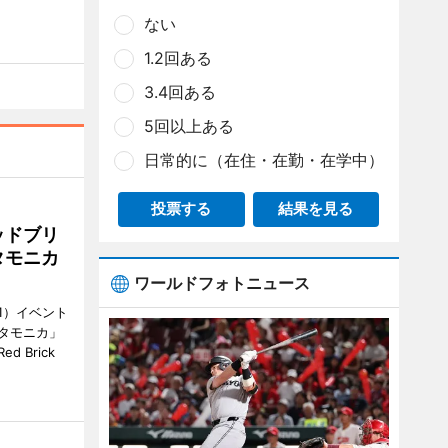
ない
1.2回ある
3.4回ある
5回以上ある
日常的に（在住・在勤・在学中）
投票する
結果を見る
ッドブリ
タモニカ
ワールドフォトニュース
1）イベント
タモニカ」
 Brick