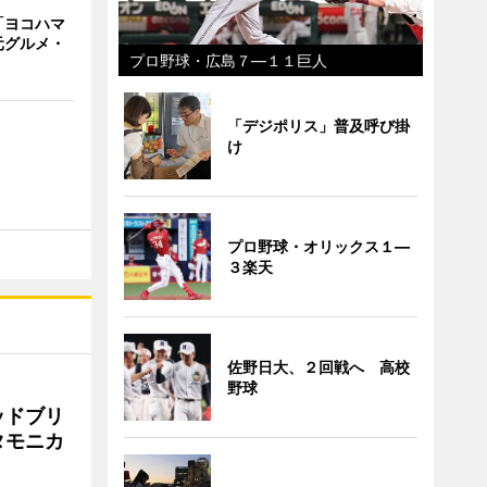
「ヨコハマ
元グルメ・
プロ野球・広島７―１１巨人
「デジポリス」普及呼び掛
け
プロ野球・オリックス１―
３楽天
佐野日大、２回戦へ 高校
野球
ッドブリ
タモニカ