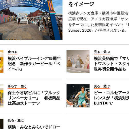
をイメージ
横浜赤レンガ倉庫（横浜市中区新港
広場で現在、アメリカ西海岸「サン
をテーマにした夏季限定イベント「Red
Sunset 2026」が開催されている。
食べる
見る・遊ぶ
横浜ベイブルーイング15周年
横浜美術館で「マ
記念 新作ラガービール「ベ
トワネット・スタ
イヘル」
世界初公開作品も
暮らす・働く
見る・遊ぶ
保土ケ谷駅ビルに「ブルック
ビー・コルセアー
リンベーカリー」 看板商品
レンスが「横浜対
は高加水ドーナツ
BUNTAIで
見る・遊ぶ
横浜・みなとみらいでドロー