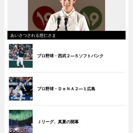
あいさつされる悠仁さま
プロ野球・西武２―５ソフトバンク
プロ野球・ＤｅＮＡ２―１広島
Ｊリーグ、真夏の開幕