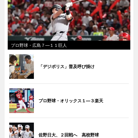
プロ野球・広島７―１１巨人
「デジポリス」普及呼び掛け
プロ野球・オリックス１―３楽天
佐野日大、２回戦へ 高校野球