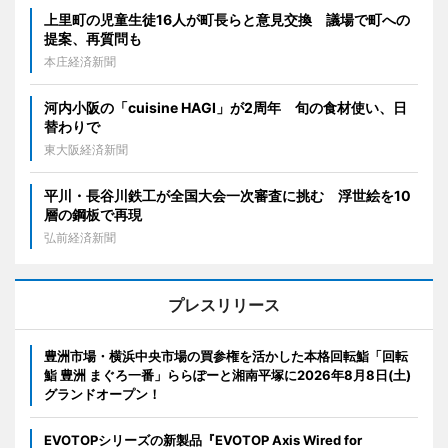
上里町の児童生徒16人が町長らと意見交換 議場で町への
提案、再質問も
本庄経済新聞
河内小阪の「cuisine HAGI」が2周年 旬の食材使い、日
替わりで
東大阪経済新聞
平川・長谷川鉄工が全国大会一次審査に挑む 浮世絵を10
層の鋼板で再現
弘前経済新聞
プレスリリース
豊洲市場・横浜中央市場の買参権を活かした本格回転鮨「回転
鮨 豊洲 まぐろ一番」ららぽーと湘南平塚に2026年8月8日(土)
グランドオープン！
EVOTOPシリーズの新製品『EVOTOP Axis Wired for