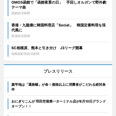
OMO5函館で「函館夜景の日」 手回しオルガンで野外劇
テーマ曲
函館経済新聞
香港・九龍塘に韓国料理店「Social」 韓国定番料理を現
代風に
香港経済新聞
SC相模原、熊本と引き分け J3リーグ開幕
相模原町田経済新聞
プレスリリース
旗竿地は「通路幅」が命！価格以上に消費者がこだわる絶対条
件
おにぎりこんが 羽田空港第一ターミナル店が8月10日グランド
オープン！！