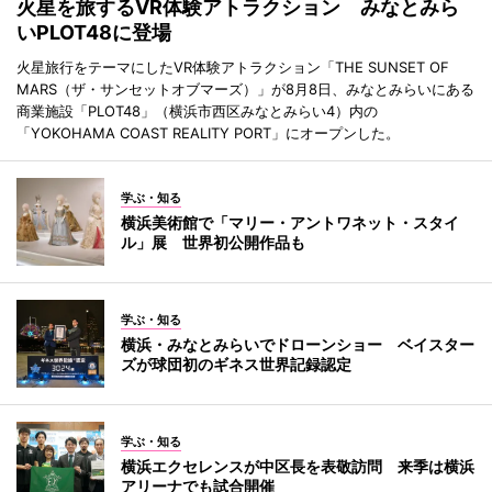
火星を旅するVR体験アトラクション みなとみら
いPLOT48に登場
火星旅行をテーマにしたVR体験アトラクション「THE SUNSET OF
MARS（ザ・サンセットオブマーズ）」が8月8日、みなとみらいにある
商業施設「PLOT48」（横浜市西区みなとみらい4）内の
「YOKOHAMA COAST REALITY PORT」にオープンした。
学ぶ・知る
横浜美術館で「マリー・アントワネット・スタイ
ル」展 世界初公開作品も
学ぶ・知る
横浜・みなとみらいでドローンショー ベイスター
ズが球団初のギネス世界記録認定
学ぶ・知る
横浜エクセレンスが中区長を表敬訪問 来季は横浜
アリーナでも試合開催