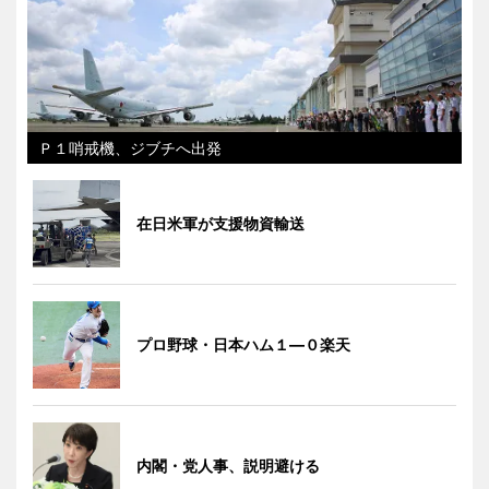
Ｐ１哨戒機、ジブチへ出発
在日米軍が支援物資輸送
プロ野球・日本ハム１―０楽天
内閣・党人事、説明避ける