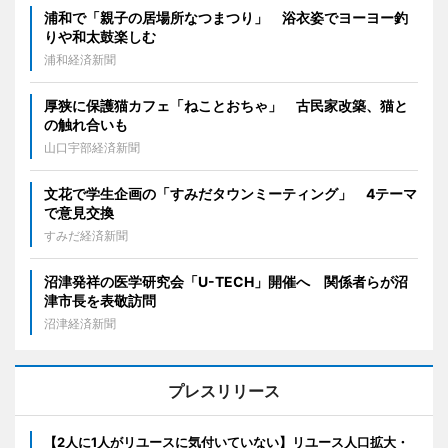
浦和で「親子の居場所なつまつり」 浴衣姿でヨーヨー釣
りや和太鼓楽しむ
浦和経済新聞
厚狭に保護猫カフェ「ねことおちゃ」 古民家改築、猫と
の触れ合いも
山口宇部経済新聞
文花で学生企画の「すみだタウンミーティング」 4テーマ
で意見交換
すみだ経済新聞
沼津発祥の医学研究会「U-TECH」開催へ 関係者らが沼
津市長を表敬訪問
沼津経済新聞
プレスリリース
【2人に1人がリユースに気付いていない】リユース人口拡大・