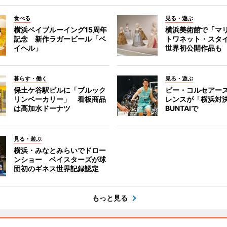
食べる
見る・遊ぶ
横浜ベイブルーイング15周年
横浜美術館で「マ
記念 新作ラガービール「ベ
トワネット・スタ
イヘル」
世界初公開作品も
暮らす・働く
見る・遊ぶ
保土ケ谷駅ビルに「ブルック
ビー・コルセアー
リンベーカリー」 看板商品
レンスが「横浜対
は高加水ドーナツ
BUNTAIで
見る・遊ぶ
横浜・みなとみらいでドロー
ンショー ベイスターズが球
団初のギネス世界記録認定
もっと見る