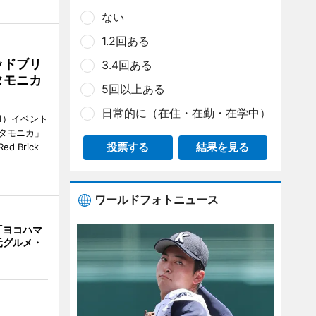
ない
1.2回ある
ッドブリ
3.4回ある
タモニカ
5回以上ある
日常的に（在住・在勤・在学中）
1）イベント
タモニカ」
投票する
結果を見る
 Brick
ワールドフォトニュース
「ヨコハマ
元グルメ・