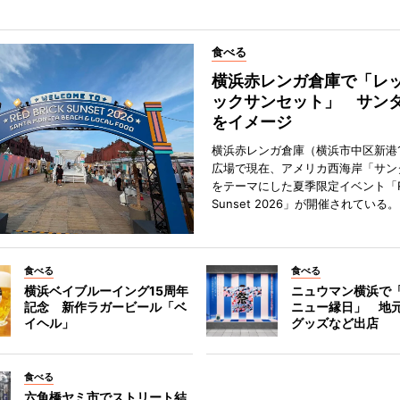
食べる
横浜赤レンガ倉庫で「レ
ックサンセット」 サン
をイメージ
横浜赤レンガ倉庫（横浜市中区新港
広場で現在、アメリカ西海岸「サン
をテーマにした夏季限定イベント「Red
Sunset 2026」が開催されている。
食べる
食べる
横浜ベイブルーイング15周年
ニュウマン横浜で
記念 新作ラガービール「ベ
ニュー縁日」 地
イヘル」
グッズなど出店
食べる
六角橋ヤミ市でストリート結