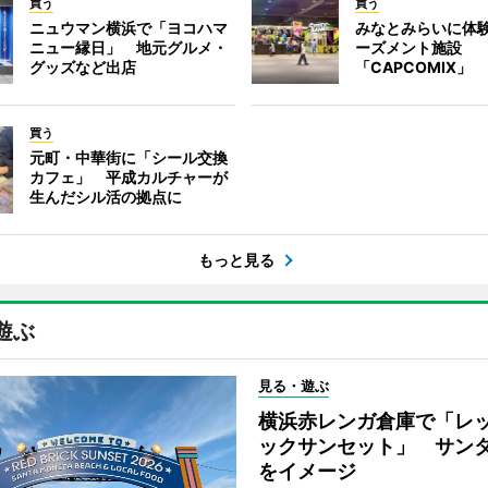
買う
買う
ニュウマン横浜で「ヨコハマ
みなとみらいに体
ニュー縁日」 地元グルメ・
ーズメント施設
グッズなど出店
「CAPCOMIX」
買う
元町・中華街に「シール交換
カフェ」 平成カルチャーが
生んだシル活の拠点に
もっと見る
遊ぶ
見る・遊ぶ
横浜赤レンガ倉庫で「レ
ックサンセット」 サン
をイメージ