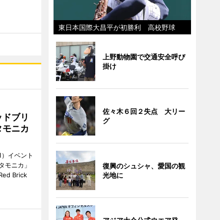
東日本国際大昌平が初勝利 高校野球
上野動物園で交通安全呼び
掛け
佐々木６回２失点 大リー
ッドブリ
グ
タモニカ
1）イベント
タモニカ」
復興のシュシャ、愛国の観
光地に
 Brick