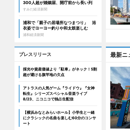
300人超が婚姻届、開庁前から長い列
すみだ経済新聞
浦和で「親子の居場所なつまつり」 浴
衣姿でヨーヨー釣りや和太鼓楽しむ
浦和経済新聞
プレスリリース
最新ニ
採光や資産価値より「駐車」がネック！5割
超が避ける旗竿地の欠点
アトラスの人気ゲーム『ライドウ』『女神
転生』シリーズスペシャル音楽ライブ
8/23、ニコニコで独占生配信
【横浜みなとみらいホール】小学生と一緒
にクラシックの名曲を楽しむ60分のコンサ
ート