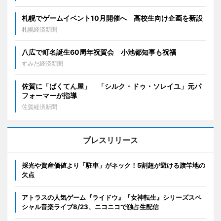
札幌でゲームイベント10月開催へ 高校生向け企画を新設
札幌経済新聞
八広で町名誕生60周年祝賀会 小池都知事も祝福
すみだ経済新聞
佐賀に「ばくてん屋」 「シルク・ドゥ・ソレイユ」元パ
フォーマーが指導
佐賀経済新聞
プレスリリース
採光や資産価値より「駐車」がネック！5割超が避ける旗竿地の
欠点
アトラスの人気ゲーム『ライドウ』『女神転生』シリーズスペ
シャル音楽ライブ8/23、ニコニコで独占生配信