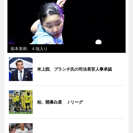
張本美和、４強入り
米上院、ブランチ氏の司法長官人事承認
柏、開幕白星 Ｊリーグ