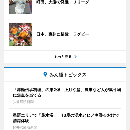
町田、大勝で発進 Ｊリーグ
日本、豪州に惜敗 ラグビー
もっと見る
みん経トピックス
「津軽伝承料理」の第2弾 正月や盆、農事など人が集う場
に焦点を当てる
弘前経済新聞
星野エリアで「足水浴」 13度の湧水とヒノキ香るおけで
清涼体験
軽井沢経済新聞