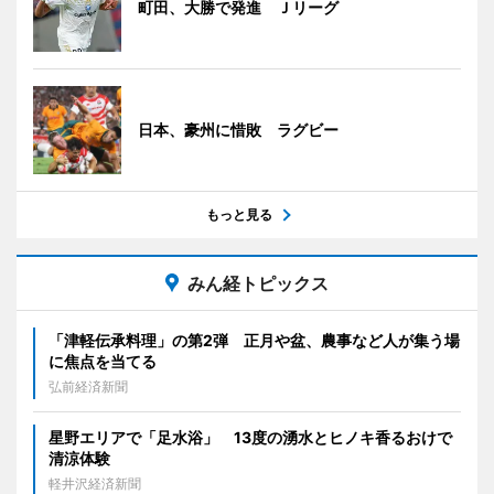
町田、大勝で発進 Ｊリーグ
日本、豪州に惜敗 ラグビー
もっと見る
みん経トピックス
「津軽伝承料理」の第2弾 正月や盆、農事など人が集う場
に焦点を当てる
弘前経済新聞
星野エリアで「足水浴」 13度の湧水とヒノキ香るおけで
清涼体験
軽井沢経済新聞