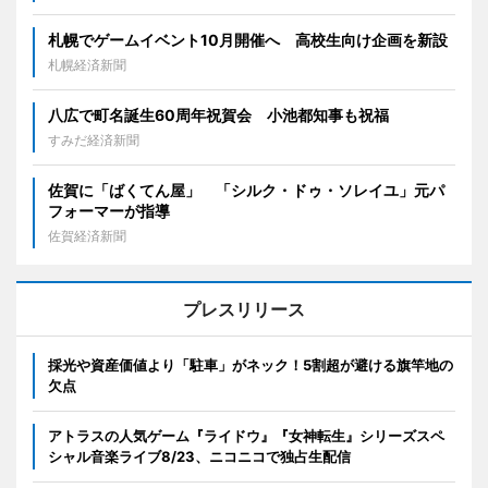
札幌でゲームイベント10月開催へ 高校生向け企画を新設
札幌経済新聞
八広で町名誕生60周年祝賀会 小池都知事も祝福
すみだ経済新聞
佐賀に「ばくてん屋」 「シルク・ドゥ・ソレイユ」元パ
フォーマーが指導
佐賀経済新聞
プレスリリース
採光や資産価値より「駐車」がネック！5割超が避ける旗竿地の
欠点
アトラスの人気ゲーム『ライドウ』『女神転生』シリーズスペ
シャル音楽ライブ8/23、ニコニコで独占生配信