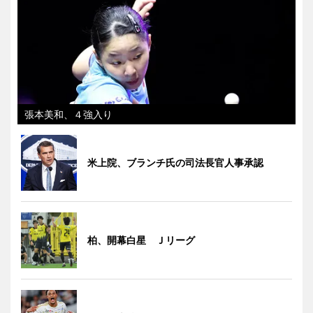
張本美和、４強入り
米上院、ブランチ氏の司法長官人事承認
柏、開幕白星 Ｊリーグ