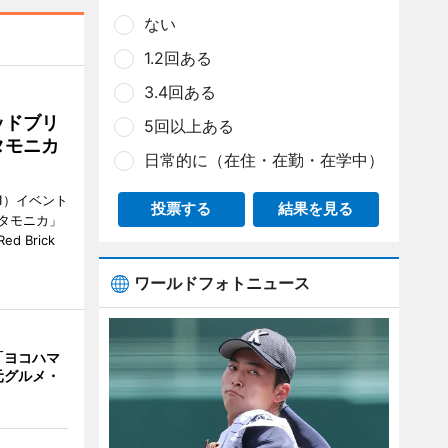
ない
1.2回ある
3.4回ある
ッドブリ
5回以上ある
タモニカ
日常的に（在住・在勤・在学中）
1）イベント
投票する
結果を見る
タモニカ」
 Brick
ワールドフォトニュース
「ヨコハマ
元グルメ・