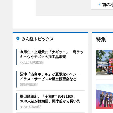
前の
みん経トピックス
特集
今帰仁・上運天に「ナギッコ」 島ラッ
キョウやモズクの加工品販売
やんばる経済新聞
沼津「淡島ホテル」が夏限定イベント
イラストサービスや星空観望会など
沼津経済新聞
墨田区役所、「令和8年8月8日婚」
300人超が婚姻届、開庁前から長い列
すみだ経済新聞