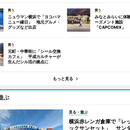
買う
買う
ニュウマン横浜で「ヨコハマ
みなとみらいに体
ニュー縁日」 地元グルメ・
ーズメント施設
グッズなど出店
「CAPCOMIX」
買う
元町・中華街に「シール交換
カフェ」 平成カルチャーが
生んだシル活の拠点に
もっと見る
遊ぶ
見る・遊ぶ
横浜赤レンガ倉庫で「レ
ックサンセット」 サン