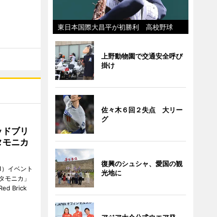
東日本国際大昌平が初勝利 高校野球
上野動物園で交通安全呼び
掛け
佐々木６回２失点 大リー
グ
ッドブリ
タモニカ
復興のシュシャ、愛国の観
1）イベント
光地に
タモニカ」
 Brick