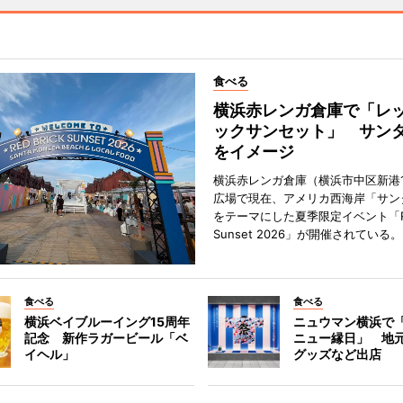
食べる
横浜赤レンガ倉庫で「レ
ックサンセット」 サン
をイメージ
横浜赤レンガ倉庫（横浜市中区新港
広場で現在、アメリカ西海岸「サン
をテーマにした夏季限定イベント「Red
Sunset 2026」が開催されている。
食べる
食べる
横浜ベイブルーイング15周年
ニュウマン横浜で
記念 新作ラガービール「ベ
ニュー縁日」 地
イヘル」
グッズなど出店