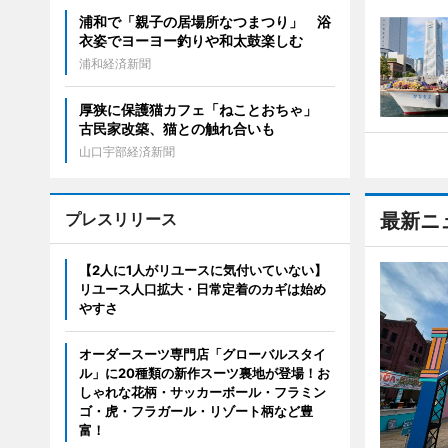
浦和で「親子の居場所なつまつり」 浴
衣姿でヨーヨー釣りや和太鼓楽しむ
浦和経済新聞
厚狭に保護猫カフェ「ねことおちゃ」
古民家改築、猫との触れ合いも
山口宇部経済新聞
プレスリリース
最新ニ
【2人に1人がリユースに気付いていない】
リユース人口拡大・日常定着のカギは始め
やすさ
オーダースーツ専門店「グローバルスタイ
ル」に20種類の新作スーツ裏地が登場！お
しゃれな花柄・サッカーボール・フラミン
ゴ・虎・フラガール・リゾート柄など豊
富！