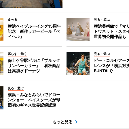
食べる
見る・遊ぶ
横浜ベイブルーイング15周年
横浜美術館で「マ
記念 新作ラガービール「ベ
トワネット・スタ
イヘル」
世界初公開作品も
暮らす・働く
見る・遊ぶ
保土ケ谷駅ビルに「ブルック
ビー・コルセアー
リンベーカリー」 看板商品
レンスが「横浜対
は高加水ドーナツ
BUNTAIで
見る・遊ぶ
横浜・みなとみらいでドロー
ンショー ベイスターズが球
団初のギネス世界記録認定
もっと見る