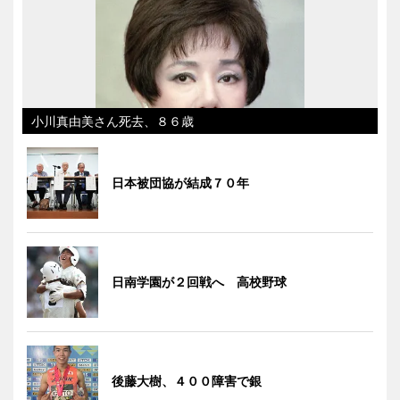
小川真由美さん死去、８６歳
日本被団協が結成７０年
日南学園が２回戦へ 高校野球
後藤大樹、４００障害で銀