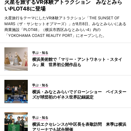
火星を旅するVR体験アトラクション みなとみら
いPLOT48に登場
火星旅行をテーマにしたVR体験アトラクション「THE SUNSET OF
MARS（ザ・サンセットオブマーズ）」が8月8日、みなとみらいにある
商業施設「PLOT48」（横浜市西区みなとみらい4）内の
「YOKOHAMA COAST REALITY PORT」にオープンした。
学ぶ・知る
横浜美術館で「マリー・アントワネット・スタイ
ル」展 世界初公開作品も
学ぶ・知る
横浜・みなとみらいでドローンショー ベイスター
ズが球団初のギネス世界記録認定
学ぶ・知る
横浜エクセレンスが中区長を表敬訪問 来季は横浜
アリーナでも試合開催