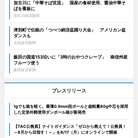
加古川に「中華そば弦流」 国産の食材使用、醤油中華そ
ばを看板に
加古川経済新聞
津別町で伝統の「つべつ納涼盆踊り大会」 アメリカン盆
ダンスも
北見経済新聞
飯田の国道153沿いに「3時のおやつクレープ」 南信州産
フルーツ使う
飯田経済新聞
プレスリリース
1gでも箱を軽く。最薄0.9mm段ボールと超軽量80g中芯を採用
した定形外郵便用ダンボール箱が新発売
【TAC公務員】ナイトガイダンス「ゼロから教えて！公務員！
～8月から目指す！～」を8/17（月）にオンラインで開催