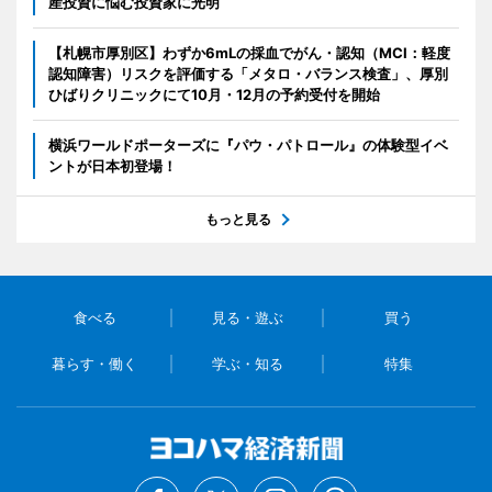
産投資に悩む投資家に光明
【札幌市厚別区】わずか6mLの採血でがん・認知（MCI：軽度
認知障害）リスクを評価する「メタロ・バランス検査」、厚別
ひばりクリニックにて10月・12月の予約受付を開始
横浜ワールドポーターズに『パウ・パトロール』の体験型イベ
ントが日本初登場！
もっと見る
食べる
見る・遊ぶ
買う
暮らす・働く
学ぶ・知る
特集