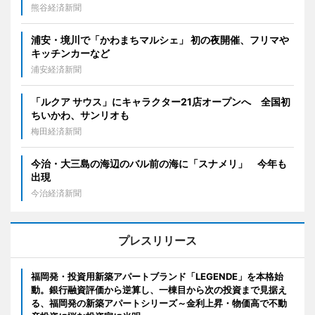
熊谷経済新聞
浦安・境川で「かわまちマルシェ」 初の夜開催、フリマや
キッチンカーなど
浦安経済新聞
「ルクア サウス」にキャラクター21店オープンへ 全国初
ちいかわ、サンリオも
梅田経済新聞
今治・大三島の海辺のバル前の海に「スナメリ」 今年も
出現
今治経済新聞
プレスリリース
福岡発・投資用新築アパートブランド「LEGENDE」を本格始
動。銀行融資評価から逆算し、一棟目から次の投資まで見据え
る、福岡発の新築アパートシリーズ～金利上昇・物価高で不動