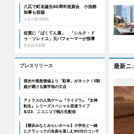
八広で町名誕生60周年祝賀会 小池都
知事も祝福
すみだ経済新聞
佐賀に「ばくてん屋」 「シルク・ド
ゥ・ソレイユ」元パフォーマーが指導
佐賀経済新聞
プレスリリース
最新ニ
採光や資産価値より「駐車」がネック！5割
超が避ける旗竿地の欠点
アトラスの人気ゲーム『ライドウ』『女神
転生』シリーズスペシャル音楽ライブ
8/23、ニコニコで独占生配信
【横浜みなとみらいホール】小学生と一緒
にクラシックの名曲を楽しむ60分のコンサ