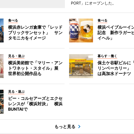
PORT」にオープンした。
食べる
食べる
横浜赤レンガ倉庫で「レッド
横浜ベイブルーイン
ブリックサンセット」 サン
記念 新作ラガー
タモニカをイメージ
イヘル」
見る・遊ぶ
暮らす・働く
横浜美術館で「マリー・アン
保土ケ谷駅ビルに
トワネット・スタイル」展
リンベーカリー」
世界初公開作品も
は高加水ドーナツ
見る・遊ぶ
ビー・コルセアーズとエクセ
レンスが「横浜対決」 横浜
BUNTAIで
もっと見る