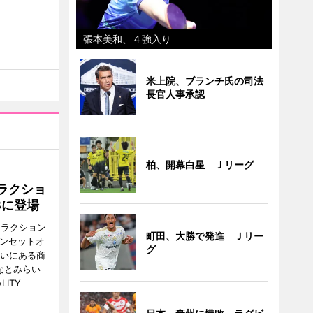
張本美和、４強入り
米上院、ブランチ氏の司法
長官人事承認
柏、開幕白星 Ｊリーグ
ラクショ
8に登場
トラクション
町田、大勝で発進 Ｊリー
・サンセットオ
グ
らいにある商
なとみらい
LITY