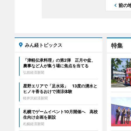
前の
みん経トピックス
特集
「津軽伝承料理」の第2弾 正月や盆、
農事など人が集う場に焦点を当てる
弘前経済新聞
星野エリアで「足水浴」 13度の湧水と
ヒノキ香るおけで清涼体験
軽井沢経済新聞
札幌でゲームイベント10月開催へ 高校
生向け企画を新設
札幌経済新聞