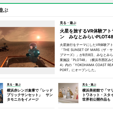
遊ぶ
見る・遊ぶ
火星を旅するVR体験アト
ン みなとみらいPLOT4
火星旅行をテーマにしたVR体験ア
「THE SUNSET OF MARS（ザ
ブマーズ）」が8月8日、みなとみ
業施設「PLOT48」（横浜市西区み
4）内の「YOKOHAMA COAST REA
PORT」にオープンした。
見る・遊ぶ
見る・遊ぶ
横浜赤レンガ倉庫で「レッド
横浜美術館で「マ
ブリックサンセット」 サン
トワネット・スタ
タモニカをイメージ
世界初公開作品も