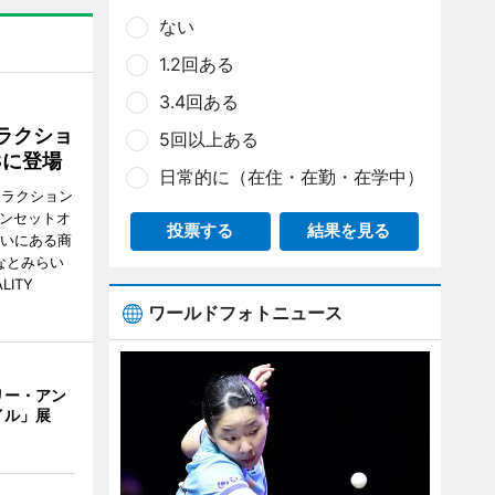
ない
1.2回ある
3.4回ある
ラクショ
5回以上ある
8に登場
日常的に（在住・在勤・在学中）
トラクション
・サンセットオ
投票する
結果を見る
らいにある商
なとみらい
LITY
ワールドフォトニュース
リー・アン
イル」展