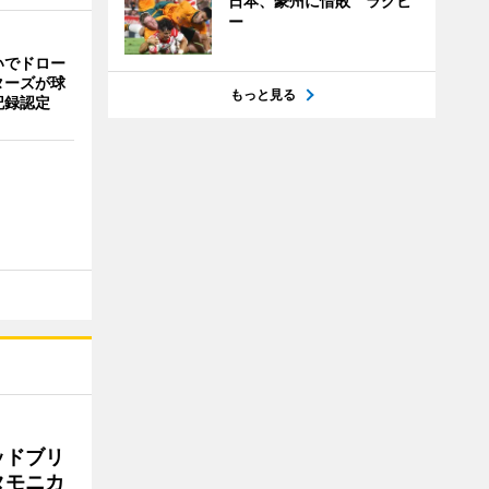
日本、豪州に惜敗 ラグビ
ー
いでドロー
ターズが球
もっと見る
記録認定
ッドブリ
タモニカ