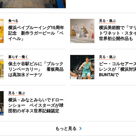
食べる
見る・遊ぶ
横浜ベイブルーイング15周年
横浜美術館で「マ
記念 新作ラガービール「ベ
トワネット・スタ
イヘル」
世界初公開作品も
暮らす・働く
見る・遊ぶ
保土ケ谷駅ビルに「ブルック
ビー・コルセアー
リンベーカリー」 看板商品
レンスが「横浜対
は高加水ドーナツ
BUNTAIで
見る・遊ぶ
横浜・みなとみらいでドロー
ンショー ベイスターズが球
団初のギネス世界記録認定
もっと見る