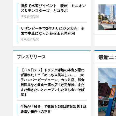
博多で水遊びイベント 映画「ミニオン
ズ＆モンスターズ」とコラボ
博多経済新聞
サザンビーチで2年ぶりに花火大会 全
国で中止になった花火玉も再利用
湘南経済新聞
プレスリリース
最新ニ
【ＢＳ日テレ】ドランク塚地の本音が思わ
ず漏れた！？「めっちゃ美味しい…」 大
手ハンバーガーチェーン、カツ丼店、和食
居酒屋など飲食一筋の店主が定年後にまだ
まだ働きたいとオープンした立ち食いそば
屋！
半数が「騒音」で敬遠も2割は防音次第！線
路沿い物件への本音