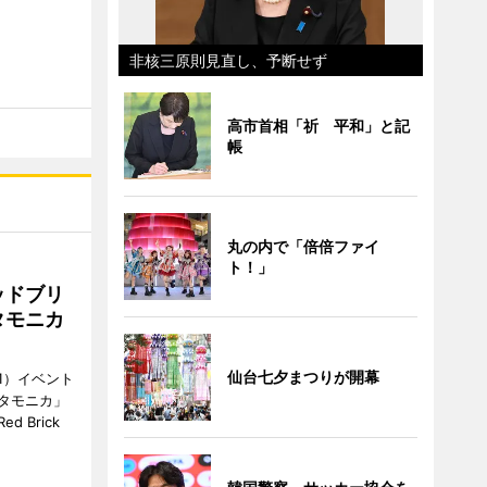
非核三原則見直し、予断せず
高市首相「祈 平和」と記
帳
丸の内で「倍倍ファイ
ト！」
ッドブリ
タモニカ
仙台七夕まつりが開幕
1）イベント
タモニカ」
 Brick