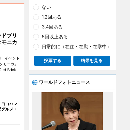
ない
1.2回ある
3.4回ある
ッドブリ
5回以上ある
タモニカ
日常的に（在住・在勤・在学中）
1）イベント
投票する
結果を見る
タモニカ」
 Brick
ワールドフォトニュース
「ヨコハマ
元グルメ・