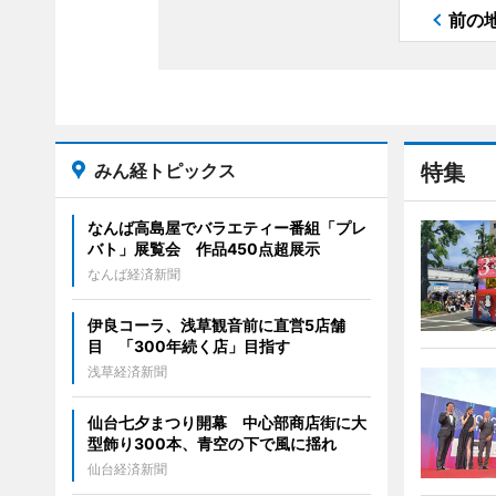
前の
みん経トピックス
特集
なんば高島屋でバラエティー番組「プレ
バト」展覧会 作品450点超展示
なんば経済新聞
伊良コーラ、浅草観音前に直営5店舗
目 「300年続く店」目指す
浅草経済新聞
仙台七夕まつり開幕 中心部商店街に大
型飾り300本、青空の下で風に揺れ
仙台経済新聞