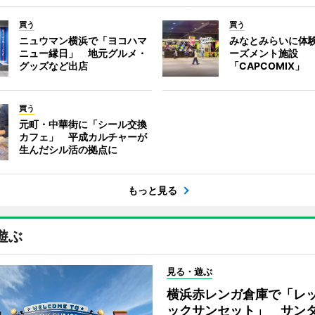
買う
買う
ニュウマン横浜で「ヨコハマ
みなとみらいに体
ニュー縁日」 地元グルメ・
ーズメント施設
グッズなど出店
「CAPCOMIX」
買う
元町・中華街に「シール交換
カフェ」 平成カルチャーが
生んだシル活の拠点に
もっと見る
遊ぶ
見る・遊ぶ
横浜赤レンガ倉庫で「レ
ックサンセット」 サン