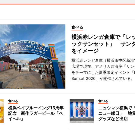
食べる
横浜赤レンガ倉庫で「レ
ックサンセット」 サン
をイメージ
横浜赤レンガ倉庫（横浜市中区新港
広場で現在、アメリカ西海岸「サン
をテーマにした夏季限定イベント「Red
Sunset 2026」が開催されている。
食べる
食べる
横浜ベイブルーイング15周年
ニュウマン横浜で
記念 新作ラガービール「ベ
ニュー縁日」 地
イヘル」
グッズなど出店