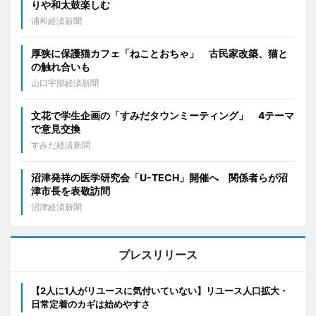
りや和太鼓楽しむ
浦和経済新聞
厚狭に保護猫カフェ「ねことおちゃ」 古民家改築、猫と
の触れ合いも
山口宇部経済新聞
文花で学生企画の「すみだタウンミーティング」 4テーマ
で意見交換
すみだ経済新聞
沼津発祥の医学研究会「U-TECH」開催へ 関係者らが沼
津市長を表敬訪問
沼津経済新聞
プレスリリース
【2人に1人がリユースに気付いていない】リユース人口拡大・
日常定着のカギは始めやすさ