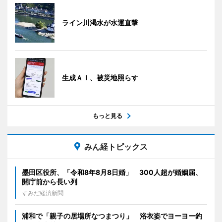
ライン川渇水が水運直撃
生成ＡＩ、被災地照らす
もっと見る
みん経トピックス
墨田区役所、「令和8年8月8日婚」 300人超が婚姻届、
開庁前から長い列
すみだ経済新聞
浦和で「親子の居場所なつまつり」 浴衣姿でヨーヨー釣