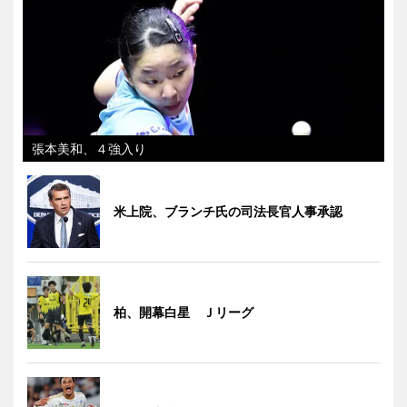
張本美和、４強入り
米上院、ブランチ氏の司法長官人事承認
柏、開幕白星 Ｊリーグ