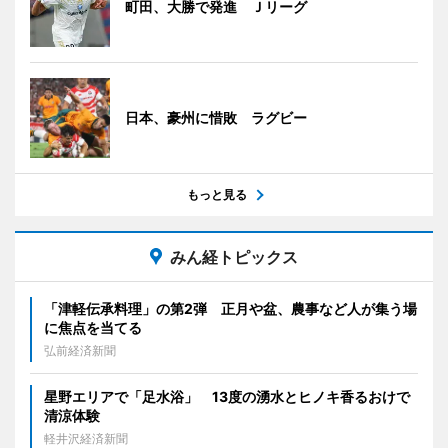
町田、大勝で発進 Ｊリーグ
日本、豪州に惜敗 ラグビー
もっと見る
みん経トピックス
「津軽伝承料理」の第2弾 正月や盆、農事など人が集う場
に焦点を当てる
弘前経済新聞
星野エリアで「足水浴」 13度の湧水とヒノキ香るおけで
清涼体験
軽井沢経済新聞