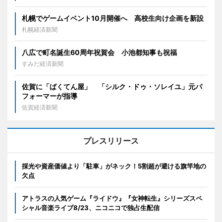
札幌でゲームイベント10月開催へ 高校生向け企画を新設
札幌経済新聞
八広で町名誕生60周年祝賀会 小池都知事も祝福
すみだ経済新聞
佐賀に「ばくてん屋」 「シルク・ドゥ・ソレイユ」元パ
フォーマーが指導
佐賀経済新聞
プレスリリース
採光や資産価値より「駐車」がネック！5割超が避ける旗竿地の
欠点
アトラスの人気ゲーム『ライドウ』『女神転生』シリーズスペ
シャル音楽ライブ8/23、ニコニコで独占生配信