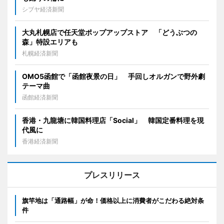
シブヤ経済新聞
大丸札幌店で任天堂ポップアップストア 「どうぶつの
森」特設エリアも
札幌経済新聞
OMO5函館で「函館夜景の日」 手回しオルガンで野外劇
テーマ曲
函館経済新聞
香港・九龍塘に韓国料理店「Social」 韓国定番料理を現
代風に
香港経済新聞
プレスリリース
旗竿地は「通路幅」が命！価格以上に消費者がこだわる絶対条
件