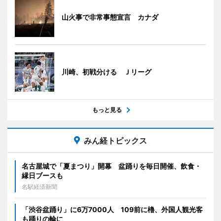
山火事で非常事態宣言 カナダ
川崎、初戦分ける Ｊリーグ
もっと見る
みん経トピックス
名古屋城で「夏まつり」開幕 盆踊りを毎日開催、飲食・
縁日ブースも
名駅経済新聞
「渋谷盆踊り」に6万7000人 109前に櫓、外国人観光客
も踊りの輪に