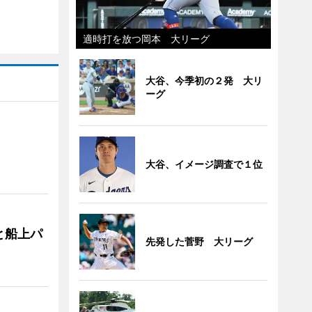
適時打を放つ岡本 大リーグ
大谷、今季初の２発 大リ
ーグ
大谷、イメージ調査で１位
と船上パ
先発した菅野 大リーグ