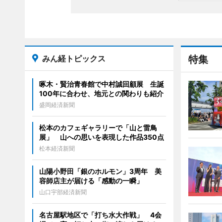
みん経トピックス
特集
啄木・賢治青春館で中村誠回顧展 生誕
100年に合わせ、地元との関わりも紹介
盛岡経済新聞
松本のカフェギャラリーで「山と雷鳥
展」 山への思いを表現した作品350点
松本経済新聞
山陽小野田「銀のホルモン」3周年 美
容師店主が届ける「感動の一瞬」
山口宇部経済新聞
名古屋駅地区で「打ち水大作戦」 4会