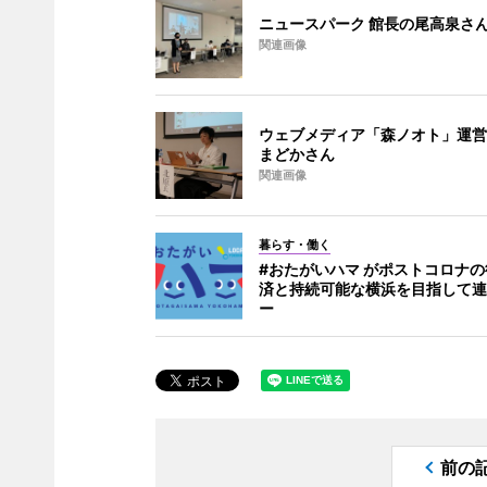
ニュースパーク 館長の尾高泉さ
関連画像
ウェブメディア「森ノオト」運営
まどかさん
関連画像
暮らす・働く
#おたがいハマ がポストコロナ
済と持続可能な横浜を目指して連
ー
前の