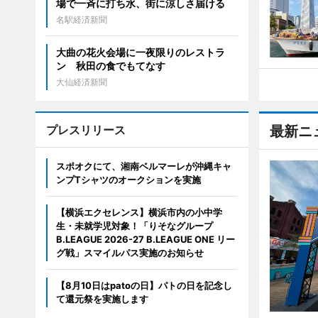
場で一斉に打ち水、街に涼しさ届ける
名駅経済新聞
大曲の花火会場に一夜限りのレストラ
ン 秋田の食でもてなす
大仙経済新聞
プレスリリース
最新ニ
スポオクにて、湘南ベルマーレが沖縄キャ
ンプTシャツのオークションを実施
【横浜エクセレンス】横浜市内の小中学
生・未就学児対象！「りそなグループ
B.LEAGUE 2026-27 B.LEAGUE ONE リー
グ戦」スマイルパス実施のお知らせ
【8月10日はpatoの日】パトの日を記念し
て還元祭を実施します