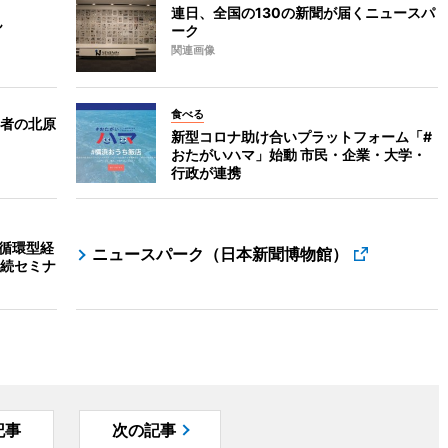
連日、全国の130の新聞が届くニュースパ
ん
ーク
関連画像
食べる
者の北原
新型コロナ助け合いプラットフォーム「#
おたがいハマ」始動 市民・企業・大学・
行政が連携
の循環型経
ニュースパーク（日本新聞博物館）
続セミナ
記事
次の記事