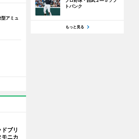
プロ野球・西武２―５ソフ
トバンク
験型アミュ
もっと見る
ッドブリ
タモニカ