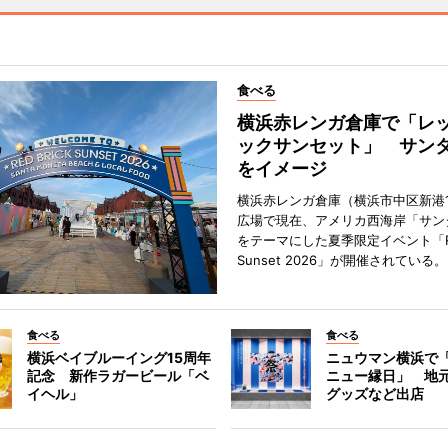
食べる
横浜赤レンガ倉庫で「レ
ックサンセット」 サン
をイメージ
横浜赤レンガ倉庫（横浜市中区新港
広場で現在、アメリカ西海岸「サン
をテーマにした夏季限定イベント「Red
Sunset 2026」が開催されている。
食べる
食べる
横浜ベイブルーイング15周年
ニュウマン横浜で
記念 新作ラガービール「ベ
ニュー縁日」 地
イヘル」
グッズなど出店