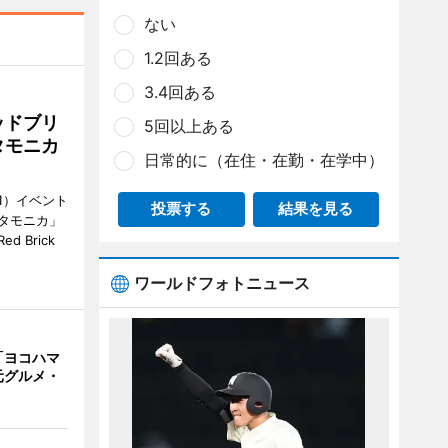
ない
1.2回ある
3.4回ある
ッドブリ
5回以上ある
タモニカ
日常的に（在住・在勤・在学中）
1）イベント
投票する
結果を見る
タモニカ」
 Brick
ワールドフォトニュース
「ヨコハマ
元グルメ・