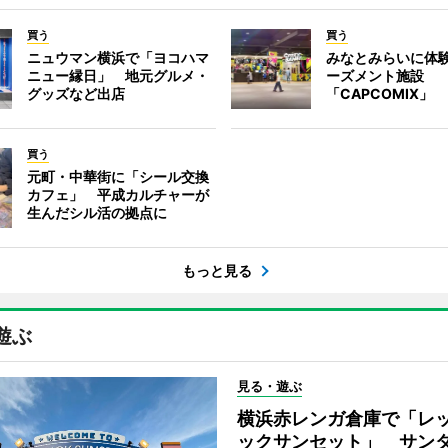
買う
買う
ニュウマン横浜で「ヨコハマ
みなとみらいに体
ニュー縁日」 地元グルメ・
ーズメント施設
グッズなど出店
「CAPCOMIX」
買う
元町・中華街に「シール交換
カフェ」 平成カルチャーが
生んだシル活の拠点に
もっと見る
遊ぶ
見る・遊ぶ
横浜赤レンガ倉庫で「レ
ックサンセット」 サン