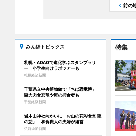
前の
みん経トピックス
特集
札幌・AOAOで進化学ぶスタンプラリ
ー 小学生向けラボツアーも
札幌経済新聞
千葉県立中央博物館で「ちば恐竜博」
巨大肉食恐竜や海の捕食者も
千葉経済新聞
岩木山神社向かいに「お山の花彩食堂 龍
の憩」 和食職人の夫婦が経営
弘前経済新聞