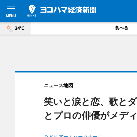
食べる
34°C
ニュース地図
笑いと涙と恋、歌と
とプロの俳優がメデ
みどりアートパークホール