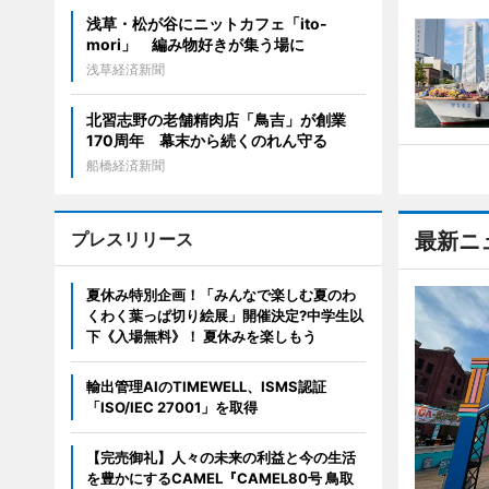
浅草・松が谷にニットカフェ「ito-
mori」 編み物好きが集う場に
浅草経済新聞
北習志野の老舗精肉店「鳥吉」が創業
170周年 幕末から続くのれん守る
船橋経済新聞
プレスリリース
最新ニ
夏休み特別企画！「みんなで楽しむ夏のわ
くわく葉っぱ切り絵展」開催決定?中学生以
下《入場無料》！ 夏休みを楽しもう
輸出管理AIのTIMEWELL、ISMS認証
「ISO/IEC 27001」を取得
【完売御礼】人々の未来の利益と今の生活
を豊かにするCAMEL『CAMEL80号 鳥取