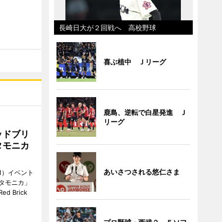
長崎日大が２回戦へ 高校野球
喜ぶ植中 Ｊリーグ
鹿島、逆転で白星発進 Ｊ
リーグ
ッドブリ
タモニカ
あいさつされる悠仁さま
1）イベント
タモニカ」
 Brick