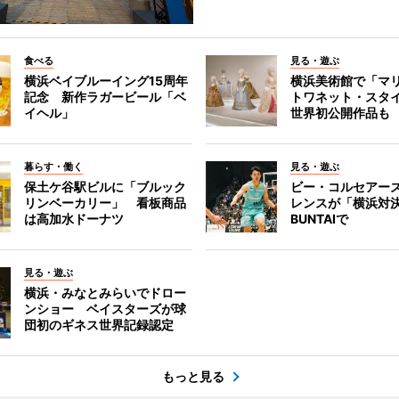
食べる
見る・遊ぶ
横浜ベイブルーイング15周年
横浜美術館で「マ
記念 新作ラガービール「ベ
トワネット・スタ
イヘル」
世界初公開作品も
暮らす・働く
見る・遊ぶ
保土ケ谷駅ビルに「ブルック
ビー・コルセアー
リンベーカリー」 看板商品
レンスが「横浜対
は高加水ドーナツ
BUNTAIで
見る・遊ぶ
横浜・みなとみらいでドロー
ンショー ベイスターズが球
団初のギネス世界記録認定
もっと見る