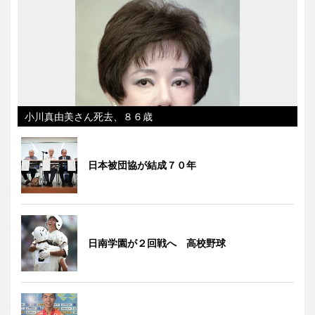
小川真由美さん死去、８６歳
日本被団協が結成７０年
日南学園が２回戦へ 高校野球