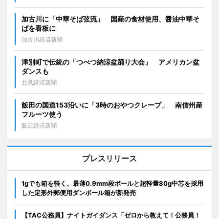
加古川に「中華そば弦流」 国産の食材使用、醤油中華そ
ばを看板に
加古川経済新聞
津別町で伝統の「つべつ納涼盆踊り大会」 アメリカン盆
ダンスも
北見経済新聞
飯田の国道153沿いに「3時のおやつクレープ」 南信州産
フルーツ使う
飯田経済新聞
プレスリリース
1gでも箱を軽く。最薄0.9mm段ボールと超軽量80g中芯を採用
した定形外郵便用ダンボール箱が新発売
【TAC公務員】ナイトガイダンス「ゼロから教えて！公務員！