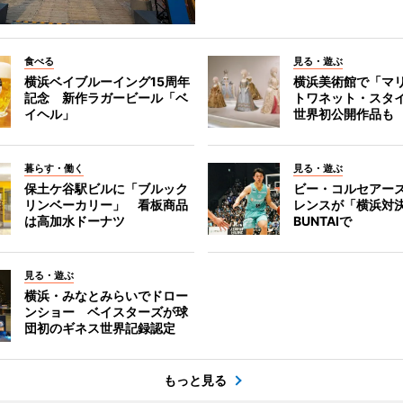
食べる
見る・遊ぶ
横浜ベイブルーイング15周年
横浜美術館で「マ
記念 新作ラガービール「ベ
トワネット・スタ
イヘル」
世界初公開作品も
暮らす・働く
見る・遊ぶ
保土ケ谷駅ビルに「ブルック
ビー・コルセアー
リンベーカリー」 看板商品
レンスが「横浜対
は高加水ドーナツ
BUNTAIで
見る・遊ぶ
横浜・みなとみらいでドロー
ンショー ベイスターズが球
団初のギネス世界記録認定
もっと見る