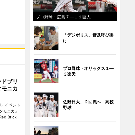
プロ野球・広島７―１１巨人
「デジポリス」普及呼び掛
け
プロ野球・オリックス１―
３楽天
ッドブリ
タモニカ
佐野日大、２回戦へ 高校
1）イベント
野球
タモニカ」
 Brick