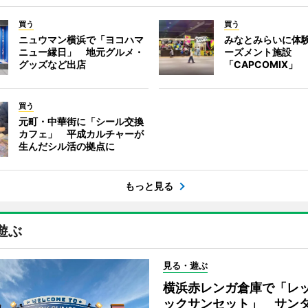
買う
買う
ニュウマン横浜で「ヨコハマ
みなとみらいに体
ニュー縁日」 地元グルメ・
ーズメント施設
グッズなど出店
「CAPCOMIX」
買う
元町・中華街に「シール交換
カフェ」 平成カルチャーが
生んだシル活の拠点に
もっと見る
遊ぶ
見る・遊ぶ
横浜赤レンガ倉庫で「レ
ックサンセット」 サン