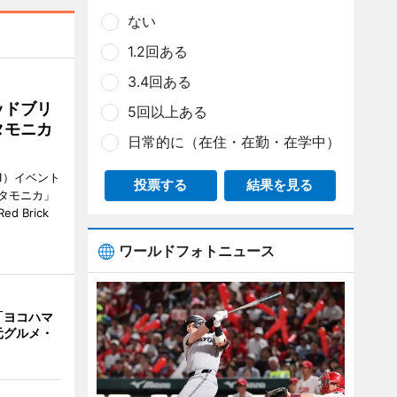
ない
1.2回ある
3.4回ある
ッドブリ
5回以上ある
タモニカ
日常的に（在住・在勤・在学中）
1）イベント
投票する
結果を見る
タモニカ」
 Brick
ワールドフォトニュース
「ヨコハマ
元グルメ・