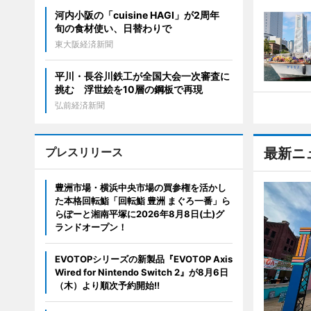
河内小阪の「cuisine HAGI」が2周年
旬の食材使い、日替わりで
東大阪経済新聞
平川・長谷川鉄工が全国大会一次審査に
挑む 浮世絵を10層の鋼板で再現
弘前経済新聞
プレスリリース
最新ニ
豊洲市場・横浜中央市場の買参権を活かし
た本格回転鮨「回転鮨 豊洲 まぐろ一番」ら
らぽーと湘南平塚に2026年8月8日(土)グ
ランドオープン！
EVOTOPシリーズの新製品『EVOTOP Axis
Wired for Nintendo Switch 2』が8月6日
（木）より順次予約開始!!