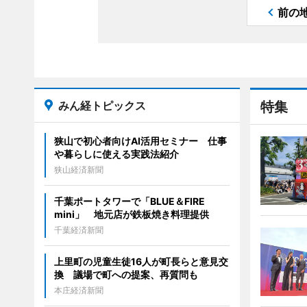
前の
みん経トピックス
特集
狭山で初心者向けAI活用セミナー 仕事
や暮らしに使える実践法紹介
狭山経済新聞
千葉ポートタワーで「BLUE＆FIRE
mini」 地元店が鉄板焼き料理提供
千葉経済新聞
上里町の児童生徒16人が町長らと意見交
換 議場で町への提案、再質問も
本庄経済新聞