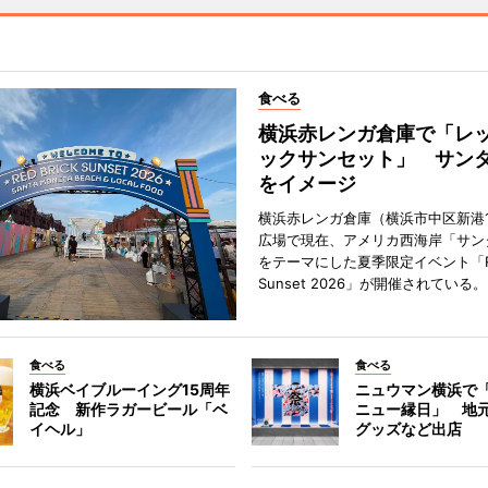
食べる
横浜赤レンガ倉庫で「レ
ックサンセット」 サン
をイメージ
横浜赤レンガ倉庫（横浜市中区新港
広場で現在、アメリカ西海岸「サン
をテーマにした夏季限定イベント「Red
Sunset 2026」が開催されている。
食べる
食べる
横浜ベイブルーイング15周年
ニュウマン横浜で
記念 新作ラガービール「ベ
ニュー縁日」 地
イヘル」
グッズなど出店