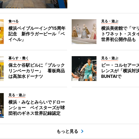
食べる
見る・遊ぶ
横浜ベイブルーイング15周年
横浜美術館で「マ
記念 新作ラガービール「ベ
トワネット・スタ
イヘル」
世界初公開作品も
暮らす・働く
見る・遊ぶ
保土ケ谷駅ビルに「ブルック
ビー・コルセアー
リンベーカリー」 看板商品
レンスが「横浜対
は高加水ドーナツ
BUNTAIで
見る・遊ぶ
横浜・みなとみらいでドロー
ンショー ベイスターズが球
団初のギネス世界記録認定
もっと見る