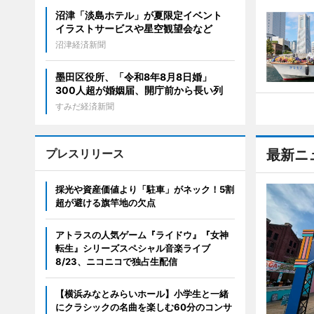
沼津「淡島ホテル」が夏限定イベント
イラストサービスや星空観望会など
沼津経済新聞
墨田区役所、「令和8年8月8日婚」
300人超が婚姻届、開庁前から長い列
すみだ経済新聞
プレスリリース
最新ニ
採光や資産価値より「駐車」がネック！5割
超が避ける旗竿地の欠点
アトラスの人気ゲーム『ライドウ』『女神
転生』シリーズスペシャル音楽ライブ
8/23、ニコニコで独占生配信
【横浜みなとみらいホール】小学生と一緒
にクラシックの名曲を楽しむ60分のコンサ