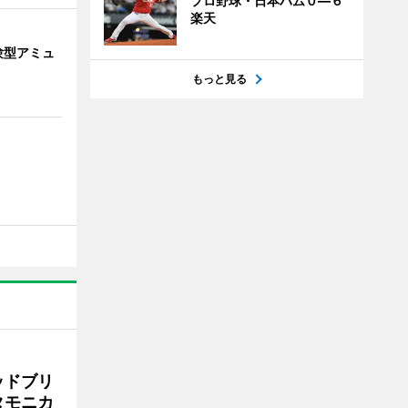
プロ野球・日本ハム０―６
楽天
験型アミュ
もっと見る
ッドブリ
タモニカ