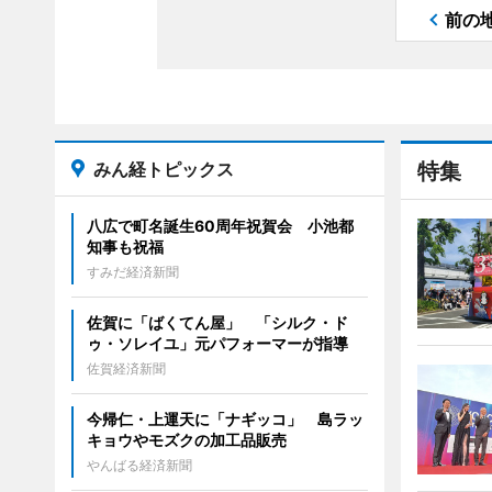
前の
みん経トピックス
特集
八広で町名誕生60周年祝賀会 小池都
知事も祝福
すみだ経済新聞
佐賀に「ばくてん屋」 「シルク・ド
ゥ・ソレイユ」元パフォーマーが指導
佐賀経済新聞
今帰仁・上運天に「ナギッコ」 島ラッ
キョウやモズクの加工品販売
やんばる経済新聞