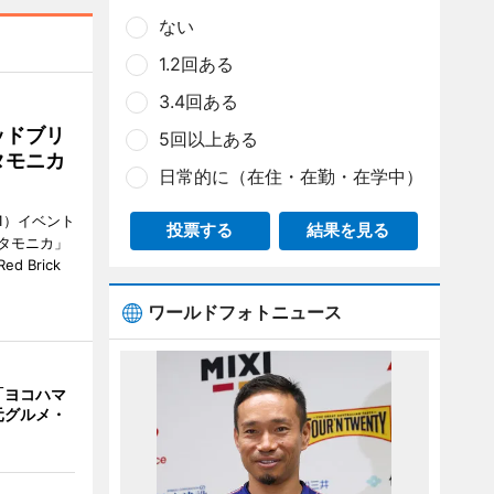
ない
1.2回ある
3.4回ある
ッドブリ
5回以上ある
タモニカ
日常的に（在住・在勤・在学中）
1）イベント
投票する
結果を見る
タモニカ」
 Brick
ワールドフォトニュース
「ヨコハマ
元グルメ・