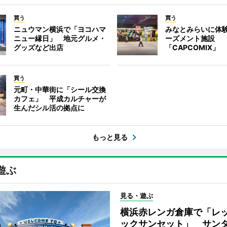
買う
買う
ニュウマン横浜で「ヨコハマ
みなとみらいに体
ニュー縁日」 地元グルメ・
ーズメント施設
グッズなど出店
「CAPCOMIX」
買う
元町・中華街に「シール交換
カフェ」 平成カルチャーが
生んだシル活の拠点に
もっと見る
遊ぶ
見る・遊ぶ
横浜赤レンガ倉庫で「レ
ックサンセット」 サン