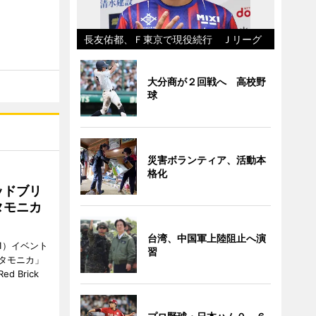
長友佑都、Ｆ東京で現役続行 Ｊリーグ
大分商が２回戦へ 高校野
球
災害ボランティア、活動本
格化
ッドブリ
タモニカ
台湾、中国軍上陸阻止へ演
1）イベント
習
タモニカ」
 Brick