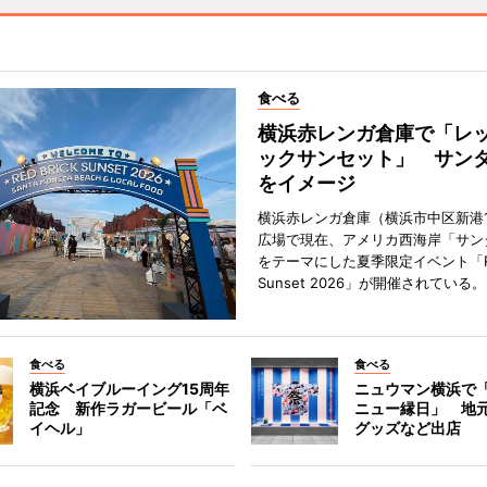
食べる
横浜赤レンガ倉庫で「レ
ックサンセット」 サン
をイメージ
横浜赤レンガ倉庫（横浜市中区新港
広場で現在、アメリカ西海岸「サン
をテーマにした夏季限定イベント「Red
Sunset 2026」が開催されている。
食べる
食べる
横浜ベイブルーイング15周年
ニュウマン横浜で
記念 新作ラガービール「ベ
ニュー縁日」 地
イヘル」
グッズなど出店