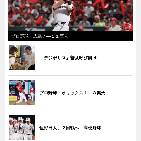
プロ野球・広島７―１１巨人
「デジポリス」普及呼び掛け
プロ野球・オリックス１―３楽天
佐野日大、２回戦へ 高校野球