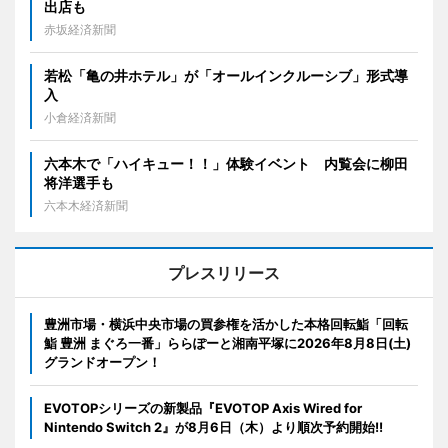
出店も
赤坂経済新聞
若松「亀の井ホテル」が「オールインクルーシブ」形式導
入
小倉経済新聞
六本木で「ハイキュー！！」体験イベント 内覧会に柳田
将洋選手も
六本木経済新聞
プレスリリース
豊洲市場・横浜中央市場の買参権を活かした本格回転鮨「回転
鮨 豊洲 まぐろ一番」ららぽーと湘南平塚に2026年8月8日(土)
グランドオープン！
EVOTOPシリーズの新製品『EVOTOP Axis Wired for
Nintendo Switch 2』が8月6日（木）より順次予約開始!!