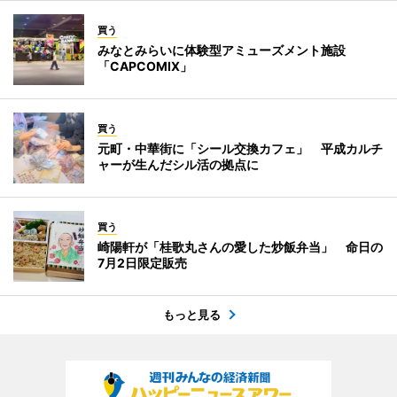
買う
みなとみらいに体験型アミューズメント施設
「CAPCOMIX」
買う
元町・中華街に「シール交換カフェ」 平成カルチ
ャーが生んだシル活の拠点に
買う
崎陽軒が「桂歌丸さんの愛した炒飯弁当」 命日の
7月2日限定販売
もっと見る