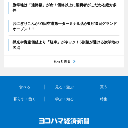
旗竿地は「通路幅」が命！価格以上に消費者がこだわる絶対条
件
おにぎりこんが 羽田空港第一ターミナル店が8月10日グランド
オープン！！
採光や資産価値より「駐車」がネック！5割超が避ける旗竿地の
欠点
もっと見る
食べる
見る・遊ぶ
買う
暮らす・働く
学ぶ・知る
特集