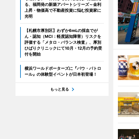
る、福岡発の新築アパートシリーズ～金利
上昇・物価高で不動産投資に悩む投資家に
光明
【札幌市厚別区】わずか6mLの採血でが
ん・認知（MCI：軽度認知障害）リスクを
評価する「メタロ・バランス検査」、厚別
ひばりクリニックにて10月・12月の予約受
付を開始
横浜ワールドポーターズに『パウ・パトロ
ール』の体験型イベントが日本初登場！
もっと見る