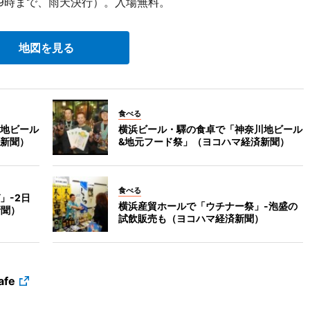
19時まで、雨天決行）。入場無料。
地図を見る
食べる
地ビール
横浜ビール・驛の食卓で「神奈川地ビール
新聞）
&地元フード祭」（ヨコハマ経済新聞）
食べる
」-2日
横浜産貿ホールで「ウチナー祭」-泡盛の
新聞）
試飲販売も（ヨコハマ経済新聞）
fe