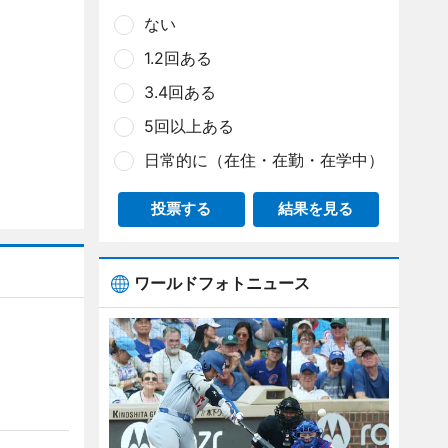
ない
1.2回ある
3.4回ある
5回以上ある
日常的に（在住・在勤・在学中）
投票する
結果を見る
ワールドフォトニュース