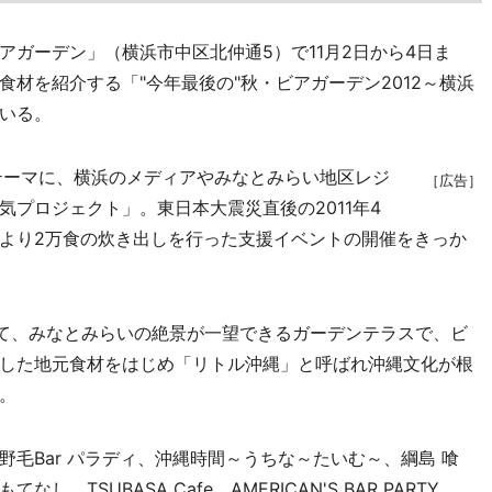
ガーデン」（横浜市中区北仲通5）で11月2日から4日ま
材を紹介する「"今年最後の"秋・ビアガーデン2012～横浜
いる。
テーマに、横浜のメディアやみなとみらい地区レジ
［広告］
プロジェクト」。東日本大震災直後の2011年4
より2万食の炊き出しを行った支援イベントの開催をきっか
して、みなとみらいの絶景が一望できるガーデンテラスで、ビ
した地元食材をはじめ「リトル沖縄」と呼ばれ沖縄文化が根
。
毛Bar パラディ、沖縄時間～うちな～たいむ～、綱島 喰
TSUBASA Cafe、AMERICAN'S BAR PARTY