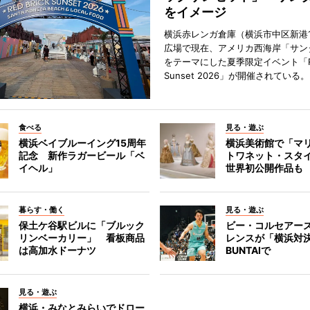
をイメージ
横浜赤レンガ倉庫（横浜市中区新港
広場で現在、アメリカ西海岸「サン
をテーマにした夏季限定イベント「Red
Sunset 2026」が開催されている。
食べる
見る・遊ぶ
横浜ベイブルーイング15周年
横浜美術館で「マ
記念 新作ラガービール「ベ
トワネット・スタ
イヘル」
世界初公開作品も
暮らす・働く
見る・遊ぶ
保土ケ谷駅ビルに「ブルック
ビー・コルセアー
リンベーカリー」 看板商品
レンスが「横浜対
は高加水ドーナツ
BUNTAIで
見る・遊ぶ
横浜・みなとみらいでドロー