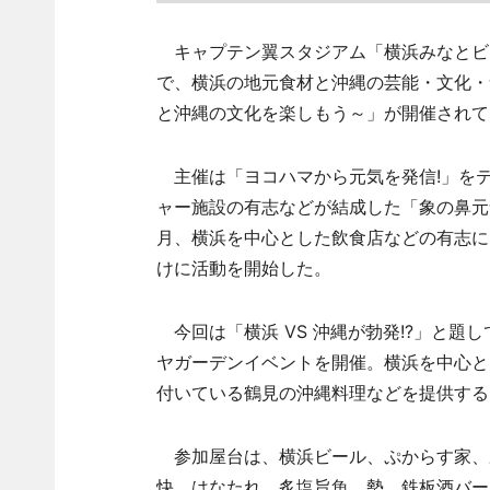
キャプテン翼スタジアム「横浜みなとビア
で、横浜の地元食材と沖縄の芸能・文化・食
と沖縄の文化を楽しもう～」が開催されて
主催は「ヨコハマから元気を発信!」を
ャー施設の有志などが結成した「象の鼻元気
月、横浜を中心とした飲食店などの有志に
けに活動を開始した。
今回は「横浜 VS 沖縄が勃発!?」と題
ヤガーデンイベントを開催。横浜を中心と
付いている鶴見の沖縄料理などを提供する
参加屋台は、横浜ビール、ぷからす家、野
快、はなたれ、炙塩旨魚 勢、鉄板酒バーもてなし、