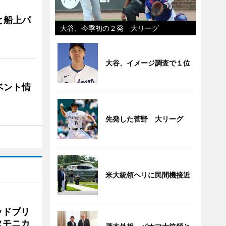
と船上パ
大谷、今季初の２発 大リーグ
大谷、イメージ調査で１位
ベント情
先発した菅野 大リーグ
米大統領ヘリに民間機接近
ッドブリ
タモニカ