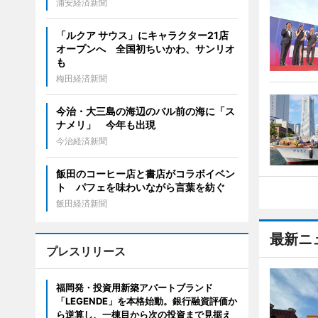
浦安経済新聞
「ルクア サウス」にキャラクター21店
オープンへ 全国初ちいかわ、サンリオ
も
梅田経済新聞
今治・大三島の海辺のバル前の海に「ス
ナメリ」 今年も出現
今治経済新聞
飯田のコーヒー店と書店がコラボイベン
ト パフェを味わいながら言葉を紡ぐ
飯田経済新聞
最新ニ
プレスリリース
福岡発・投資用新築アパートブランド
「LEGENDE」を本格始動。銀行融資評価か
ら逆算し、一棟目から次の投資まで見据え