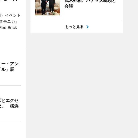
茂木外相、パナマ大統領と
会談
1）イベント
タモニカ」
もっと見る
 Brick
リー・アン
イル」展
ズとエクセ
決」 横浜