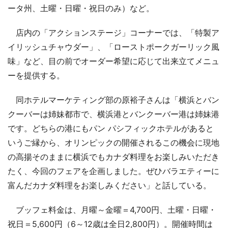
ータ州、土曜・日曜・祝日のみ）など。
店内の「アクションステージ」コーナーでは、「特製ア
イリッシュチャウダー」、「ローストポークガーリック風
味」など、目の前でオーダー希望に応じて出来立てメニュ
ーを提供する。
同ホテルマーケティング部の原裕子さんは「横浜とバン
クーバーは姉妹都市で、横浜港とバンクーバー港は姉妹港
です。どちらの港にもパン パシフィックホテルがあると
いうご縁から、オリンピックの開催されるこの機会に現地
の高揚そのままに横浜でもカナダ料理をお楽しみいただき
たく、今回のフェアを企画しました。ぜひバラエティーに
富んだカナダ料理をお楽しみください」と話している。
ブッフェ料金は、月曜～金曜＝4,700円、土曜・日曜・
祝日＝5,600円（6～12歳は全日2,800円）。開催時間は