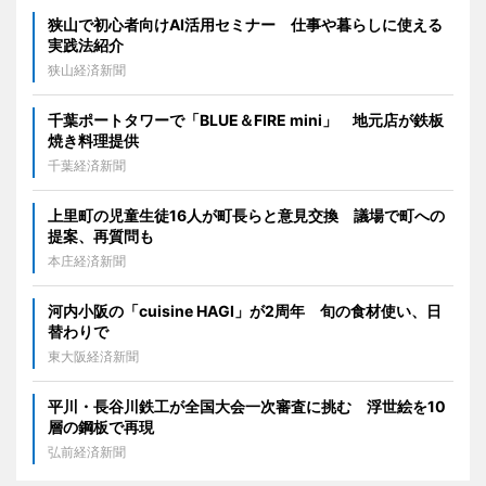
狭山で初心者向けAI活用セミナー 仕事や暮らしに使える
実践法紹介
狭山経済新聞
千葉ポートタワーで「BLUE＆FIRE mini」 地元店が鉄板
焼き料理提供
千葉経済新聞
上里町の児童生徒16人が町長らと意見交換 議場で町への
提案、再質問も
本庄経済新聞
河内小阪の「cuisine HAGI」が2周年 旬の食材使い、日
替わりで
東大阪経済新聞
平川・長谷川鉄工が全国大会一次審査に挑む 浮世絵を10
層の鋼板で再現
弘前経済新聞