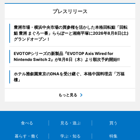
プレスリリース
豊洲市場・横浜中央市場の買参権を活かした本格回転鮨「回転
鮨 豊洲 まぐろ一番」ららぽーと湘南平塚に2026年8月8日(土)
グランドオープン！
EVOTOPシリーズの新製品『EVOTOP Axis Wired for
Nintendo Switch 2』が8月6日（木）より順次予約開始!!
ホテル雅叙園東京のDNAを受け継ぐ、本格中国料理店「万福
樓」
もっと見る
食べる
見る・遊ぶ
買う
暮らす・働く
学ぶ・知る
特集