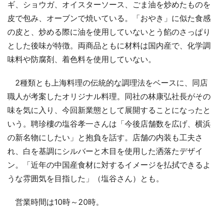
ギ、ショウガ、オイスターソース、ごま油を炒めたものを
皮で包み、オーブンで焼いている。「おやき」に似た食感
の皮と、炒める際に油を使用していないとう餡のさっぱり
とした後味が特徴。両商品ともに材料は国内産で、化学調
味料や防腐剤、着色料を使用していない。
2種類とも上海料理の伝統的な調理法をベースに、同店
職人が考案したオリジナル料理。同社の林康弘社長がその
味を気に入り、今回新業態として展開することになったと
いう。聘珍樓の塩谷孝一さんは「今後店舗数を広げ、横浜
の新名物にしたい」と抱負を話す。店舗の内装も工夫さ
れ、白を基調にシルバーと木目を使用した洒落たデザイ
ン。「近年の中国産食材に対するイメージを払拭できるよ
うな雰囲気を目指した」（塩谷さん）とも。
営業時間は10時～20時。