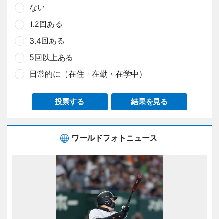
ない
1.2回ある
3.4回ある
5回以上ある
日常的に（在住・在勤・在学中）
投票する
結果を見る
ワールドフォトニュース