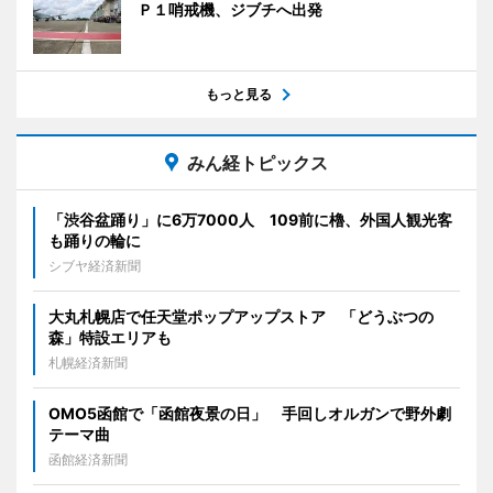
Ｐ１哨戒機、ジブチへ出発
もっと見る
みん経トピックス
「渋谷盆踊り」に6万7000人 109前に櫓、外国人観光客
も踊りの輪に
シブヤ経済新聞
大丸札幌店で任天堂ポップアップストア 「どうぶつの
森」特設エリアも
札幌経済新聞
OMO5函館で「函館夜景の日」 手回しオルガンで野外劇
テーマ曲
函館経済新聞