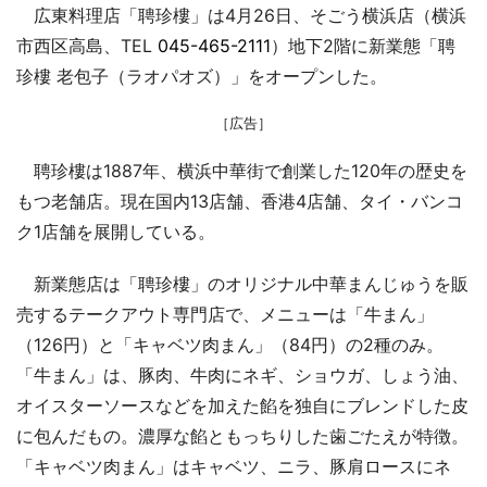
広東料理店「聘珍樓」は4月26日、そごう横浜店（横浜
市西区高島、TEL
045-465-2111
）地下2階に新業態「聘
珍樓 老包子（ラオパオズ）」をオープンした。
［広告］
聘珍樓は1887年、横浜中華街で創業した120年の歴史を
もつ老舗店。現在国内13店舗、香港4店舗、タイ・バンコ
ク1店舗を展開している。
新業態店は「聘珍樓」のオリジナル中華まんじゅうを販
売するテークアウト専門店で、メニューは「牛まん」
（126円）と「キャベツ肉まん」（84円）の2種のみ。
「牛まん」は、豚肉、牛肉にネギ、ショウガ、しょう油、
オイスターソースなどを加えた餡を独自にブレンドした皮
に包んだもの。濃厚な餡ともっちりした歯ごたえが特徴。
「キャベツ肉まん」はキャベツ、ニラ、豚肩ロースにネ