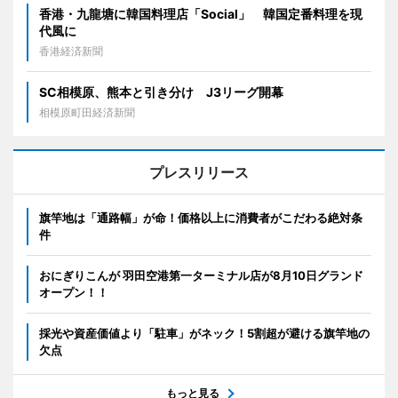
香港・九龍塘に韓国料理店「Social」 韓国定番料理を現
代風に
香港経済新聞
SC相模原、熊本と引き分け J3リーグ開幕
相模原町田経済新聞
プレスリリース
旗竿地は「通路幅」が命！価格以上に消費者がこだわる絶対条
件
おにぎりこんが 羽田空港第一ターミナル店が8月10日グランド
オープン！！
採光や資産価値より「駐車」がネック！5割超が避ける旗竿地の
欠点
もっと見る