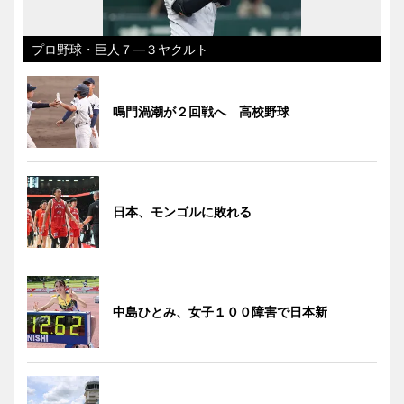
プロ野球・巨人７―３ヤクルト
鳴門渦潮が２回戦へ 高校野球
日本、モンゴルに敗れる
中島ひとみ、女子１００障害で日本新