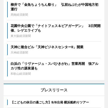
柳井で「金魚ちょうちん祭り」 弘前ねぷたが中国地方初
運行
周南経済新聞
花園中央公園で「ナイトフェス＆ビアガーデン」 3日間開
催、レゲエライブも
東大阪経済新聞
天神に複合ビル「天神ビジネスセンターII」開業
天神経済新聞
白浜の「リヴァージュ・スパひきがわ」営業再開 強アル
カリ性の源泉湯も
和歌山経済新聞
プレスリリース
【こどもの休日の過ごし方】9/6出発 横浜船釣りツアー