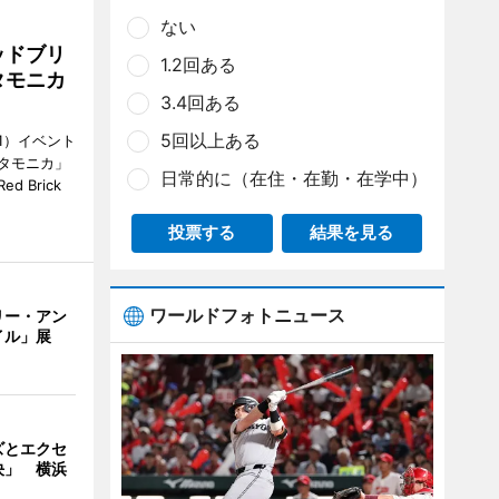
ない
ッドブリ
1.2回ある
タモニカ
3.4回ある
5回以上ある
1）イベント
タモニカ」
日常的に（在住・在勤・在学中）
 Brick
投票する
結果を見る
ワールドフォトニュース
リー・アン
イル」展
ズとエクセ
決」 横浜