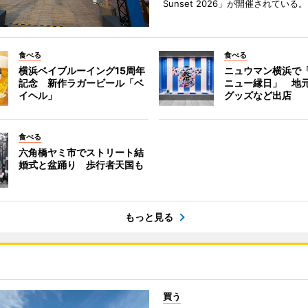
Sunset 2026」が開催されている。
食べる
食べる
横浜ベイブルーイング15周年
ニュウマン横浜で
記念 新作ラガービール「ベ
ニュー縁日」 地
イヘル」
グッズなど出店
食べる
六角橋ヤミ市でストリート結
婚式と盆踊り 歩行者天国も
もっと見る
買う