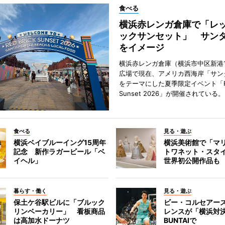
食べる
横浜赤レンガ倉庫で「レ
ックサンセット」 サン
をイメージ
横浜赤レンガ倉庫（横浜市中区新港
広場で現在、アメリカ西海岸「サン
をテーマにした夏季限定イベント「Red
Sunset 2026」が開催されている。
食べる
見る・遊ぶ
横浜ベイブルーイング15周年
横浜美術館で「マ
記念 新作ラガービール「ベ
トワネット・スタ
イヘル」
世界初公開作品も
暮らす・働く
見る・遊ぶ
保土ケ谷駅ビルに「ブルック
ビー・コルセアー
リンベーカリー」 看板商品
レンスが「横浜対
は高加水ドーナツ
BUNTAIで