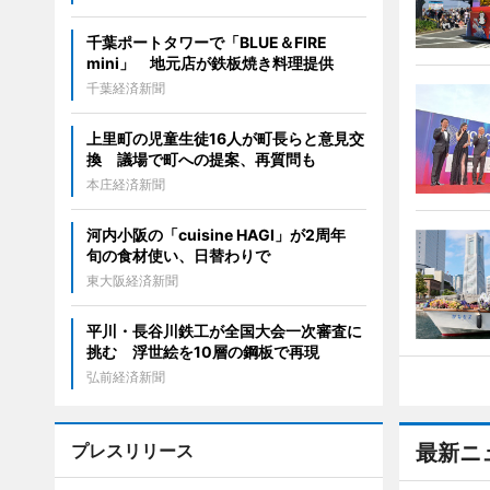
千葉ポートタワーで「BLUE＆FIRE
mini」 地元店が鉄板焼き料理提供
千葉経済新聞
上里町の児童生徒16人が町長らと意見交
換 議場で町への提案、再質問も
本庄経済新聞
河内小阪の「cuisine HAGI」が2周年
旬の食材使い、日替わりで
東大阪経済新聞
平川・長谷川鉄工が全国大会一次審査に
挑む 浮世絵を10層の鋼板で再現
弘前経済新聞
プレスリリース
最新ニ