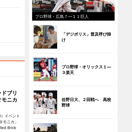
プロ野球・広島７―１１巨人
「デジポリス」普及呼び掛
け
プロ野球・オリックス１―
３楽天
ッドブリ
タモニカ
佐野日大、２回戦へ 高校
野球
1）イベント
タモニカ」
 Brick