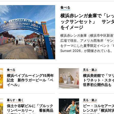
食べる
横浜赤レンガ倉庫で「レ
ックサンセット」 サン
をイメージ
横浜赤レンガ倉庫（横浜市中区新港
広場で現在、アメリカ西海岸「サン
をテーマにした夏季限定イベント「Red
Sunset 2026」が開催されている。
食べる
見る・遊ぶ
横浜ベイブルーイング15周年
横浜美術館で「マ
記念 新作ラガービール「ベ
トワネット・スタ
イヘル」
世界初公開作品も
暮らす・働く
見る・遊ぶ
保土ケ谷駅ビルに「ブルック
ビー・コルセアー
リンベーカリー」 看板商品
レンスが「横浜対