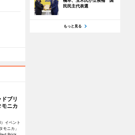
橋本、玉木氏が立候補 国
民民主代表選
もっと見る
ッドブリ
タモニカ
1）イベント
タモニカ」
 Brick