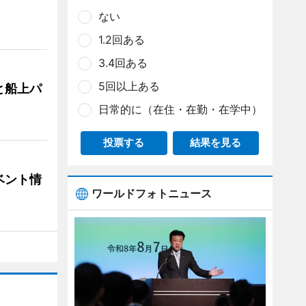
ない
1.2回ある
3.4回ある
5回以上ある
と船上パ
日常的に（在住・在勤・在学中）
投票する
結果を見る
ベント情
ワールドフォトニュース