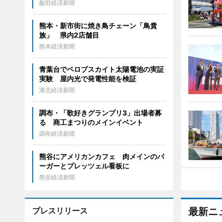
飯田経済新聞
熊本・新市街に焼き鳥チェーン「鳥貴
族」 県内2店舗目
熊本経済新聞
青葉台でペロブスカイト太陽電池の実証
実験 屋内光で発電性能を検証
港北経済新聞
調布・「歌好きグランプリ3」出場者募
る 商工まつりのメインイベント
調布経済新聞
熊谷にアメリカンカフェ 肉メインのバ
ーガーとプレッツェル看板に
熊谷経済新聞
プレスリリース
最新ニ