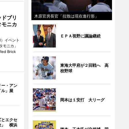
木原官房長官「拉致は現在進行形」
ッドブリ
タモニカ
ＥＰＡ視野に議論継続
1）イベント
タモニカ」
 Brick
東海大甲府が２回戦へ 高
校野球
リー・アン
イル」展
岡本は１安打 大リーグ
ズとエクセ
決」 横浜