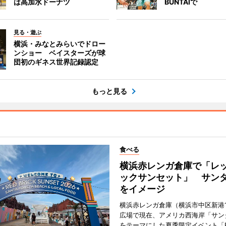
は高加水ドーナツ
BUNTAIで
見る・遊ぶ
横浜・みなとみらいでドロー
ンショー ベイスターズが球
団初のギネス世界記録認定
もっと見る
食べる
横浜赤レンガ倉庫で「レ
ックサンセット」 サン
をイメージ
横浜赤レンガ倉庫（横浜市中区新港
広場で現在、アメリカ西海岸「サン
をテーマにした夏季限定イベント「Red