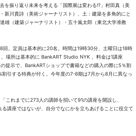
去を振り返り未来を考える「国際展は変わる!?」村田真（美
・新川貴詩（美術ジャーナリスト）、土：建築を多角的にと
磯達雄（建築ジャーナリスト）・五十嵐太郎（東北大学准教
回。定員は基本的に20名。時間は19時30分、土曜日は18時
は基本的に BankART Studio NYK 。料金は1講座
証の提示で、BankARTショップで書籍などの購入の際に5％割
を10%割引する特典が付く。今年度の7-8期は7月から8月に異なっ
、「これまでに273人の講師を招いて91の講座を開設し、
取れる講座ではないが、自分でなにかを立ちあげることに役立て