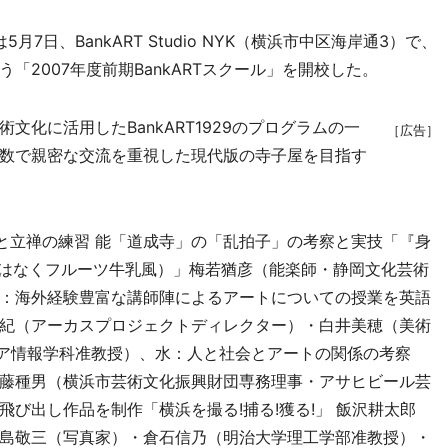
5月7日、BankART Studio NYK（横浜市中区海岸通3）で、
2007年度前期BankARTスクール」を開校した。
化に活用したBankART1929のプログラムの一
［広告］
数で親密な交流を重視した現代版の寺子屋を目指す
と立禅の練習 能「道成寺」の「乱拍子」の考察と実技「『身
ではなくフルーツ牛乳風）」梅若猶彦（能楽師・静岡文化芸術
：海外経験豊富な講師陣によるアートについての授業を英語
紀（アーカスプロジェクトディレクター）・白井美穂（美術
メディア情報学科准教授）、水：人と社会とアートの関係の考察
藤種男（横浜市芸術文化振興財団専務理事・アサヒビール芸
び出し作品を制作「横浜を撮る!捕る!獲る!」 飯沢耕太郎
島敬三（写真家）・倉石信乃（明治大学理工学部准教授）・