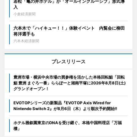
若松「亀の井ホテル」が「オールインクルーシブ」形式導
入
小倉経済新聞
六本木で「ハイキュー！！」体験イベント 内覧会に柳田
将洋選手も
六本木経済新聞
プレスリリース
豊洲市場・横浜中央市場の買参権を活かした本格回転鮨「回転
鮨 豊洲 まぐろ一番」ららぽーと湘南平塚に2026年8月8日(土)
グランドオープン！
EVOTOPシリーズの新製品『EVOTOP Axis Wired for
Nintendo Switch 2』が8月6日（木）より順次予約開始!!
ホテル雅叙園東京のDNAを受け継ぐ、本格中国料理店「万福
樓」