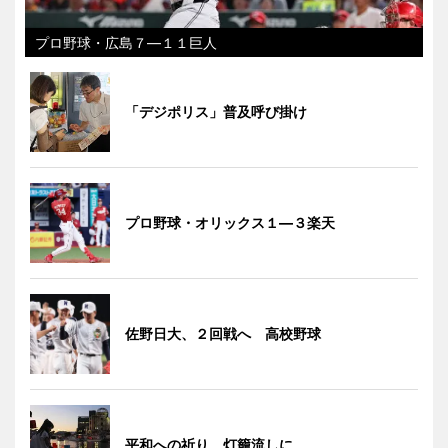
プロ野球・広島７―１１巨人
「デジポリス」普及呼び掛け
プロ野球・オリックス１―３楽天
佐野日大、２回戦へ 高校野球
平和への祈り、灯籠流しに