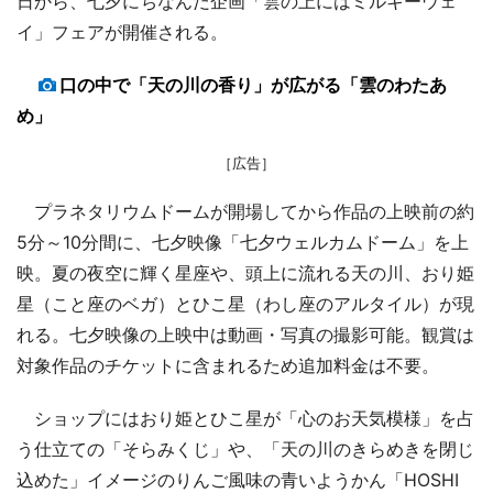
日から、七夕にちなんだ企画「雲の上にはミルキーウェ
イ」フェアが開催される。
口の中で「天の川の香り」が広がる「雲のわたあ
め」
［広告］
プラネタリウムドームが開場してから作品の上映前の約
5分～10分間に、七夕映像「七夕ウェルカムドーム」を上
映。夏の夜空に輝く星座や、頭上に流れる天の川、おり姫
星（こと座のベガ）とひこ星（わし座のアルタイル）が現
れる。七夕映像の上映中は動画・写真の撮影可能。観賞は
対象作品のチケットに含まれるため追加料金は不要。
ショップにはおり姫とひこ星が「心のお天気模様」を占
う仕立ての「そらみくじ」や、「天の川のきらめきを閉じ
込めた」イメージのりんご風味の青いようかん「HOSHI