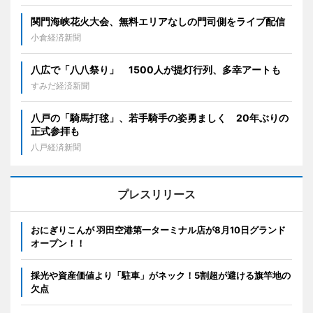
関門海峡花火大会、無料エリアなしの門司側をライブ配信
小倉経済新聞
八広で「八八祭り」 1500人が提灯行列、多幸アートも
すみだ経済新聞
八戸の「騎馬打毬」、若手騎手の姿勇ましく 20年ぶりの
正式参拝も
八戸経済新聞
プレスリリース
おにぎりこんが 羽田空港第一ターミナル店が8月10日グランド
オープン！！
採光や資産価値より「駐車」がネック！5割超が避ける旗竿地の
欠点