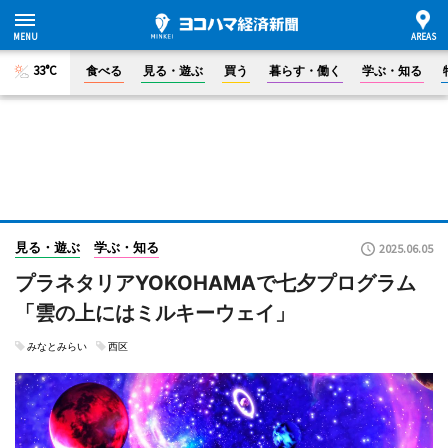
33°C
食べる
見る・遊ぶ
買う
暮らす・働く
学ぶ・知る
見る・遊ぶ
学ぶ・知る
2025.06.05
プラネタリアYOKOHAMAで七夕プログラム
「雲の上にはミルキーウェイ」
みなとみらい
西区