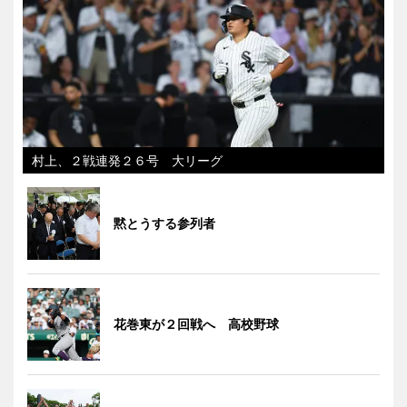
村上、２戦連発２６号 大リーグ
黙とうする参列者
花巻東が２回戦へ 高校野球