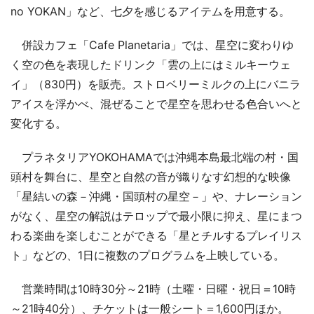
no YOKAN」など、七夕を感じるアイテムを用意する。
併設カフェ「Cafe Planetaria」では、星空に変わりゆ
く空の色を表現したドリンク「雲の上にはミルキーウェ
イ」（830円）を販売。ストロベリーミルクの上にバニラ
アイスを浮かべ、混ぜることで星空を思わせる色合いへと
変化する。
プラネタリアYOKOHAMAでは沖縄本島最北端の村・国
頭村を舞台に、星空と自然の音が織りなす幻想的な映像
「星結いの森－沖縄・国頭村の星空－」や、ナレーション
がなく、星空の解説はテロップで最小限に抑え、星にまつ
わる楽曲を楽しむことができる「星とチルするプレイリス
ト」などの、1日に複数のプログラムを上映している。
営業時間は10時30分～21時（土曜・日曜・祝日＝10時
～21時40分）、チケットは一般シート＝1,600円ほか。