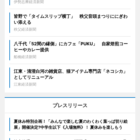
伊勢志摩経済新聞
皆野で「タイムスリップ横丁」 秩父音頭まつりににぎわ
い添える
秩父経済新聞
八千代「52間の縁側」にカフェ「PUKU」 自家焙煎コー
ヒーやカレー提供
船橋経済新聞
江東・清澄白河の雑貨店、猫アイテム専門店「ネコシカ」
としてリニューアル
江東経済新聞
プレスリリース
夏休み特別企画！「みんなで楽しむ夏のわくわく葉っぱ切り絵
展」開催決定?中学生以下《入場無料》！ 夏休みを楽しもう