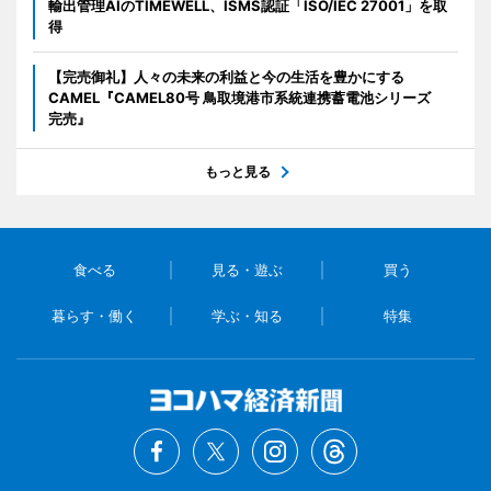
輸出管理AIのTIMEWELL、ISMS認証「ISO/IEC 27001」を取
得
【完売御礼】人々の未来の利益と今の生活を豊かにする
CAMEL『CAMEL80号 鳥取境港市系統連携蓄電池シリーズ
完売』
もっと見る
食べる
見る・遊ぶ
買う
暮らす・働く
学ぶ・知る
特集