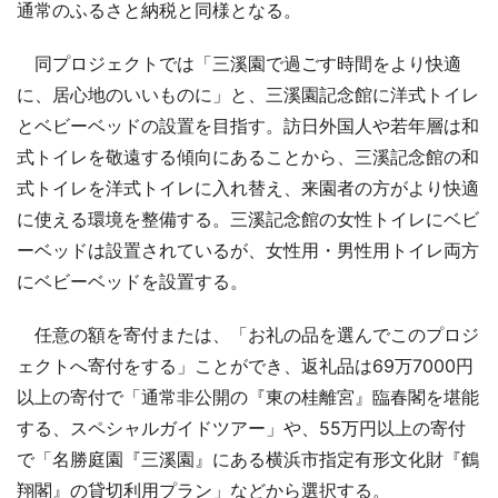
通常のふるさと納税と同様となる。
同プロジェクトでは「三溪園で過ごす時間をより快適
に、居心地のいいものに」と、三溪園記念館に洋式トイレ
とベビーベッドの設置を目指す。訪日外国人や若年層は和
式トイレを敬遠する傾向にあることから、三溪記念館の和
式トイレを洋式トイレに入れ替え、来園者の方がより快適
に使える環境を整備する。三溪記念館の女性トイレにベビ
ーベッドは設置されているが、女性用・男性用トイレ両方
にベビーベッドを設置する。
任意の額を寄付または、「お礼の品を選んでこのプロジ
ェクトへ寄付をする」ことができ、返礼品は69万7000円
以上の寄付で「通常非公開の『東の桂離宮』臨春閣を堪能
する、スペシャルガイドツアー」や、55万円以上の寄付
で「名勝庭園『三溪園』にある横浜市指定有形文化財『鶴
翔閣』の貸切利用プラン」などから選択する。