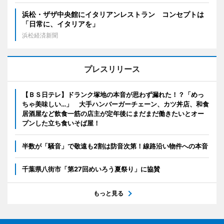
浜松・ザザ中央館にイタリアンレストラン コンセプトは
「日常に、イタリアを」
浜松経済新聞
プレスリリース
【ＢＳ日テレ】ドランク塚地の本音が思わず漏れた！？「めっ
ちゃ美味しい…」 大手ハンバーガーチェーン、カツ丼店、和食
居酒屋など飲食一筋の店主が定年後にまだまだ働きたいとオー
プンした立ち食いそば屋！
半数が「騒音」で敬遠も2割は防音次第！線路沿い物件への本音
千葉県八街市「第27回めいろう夏祭り」に協賛
もっと見る