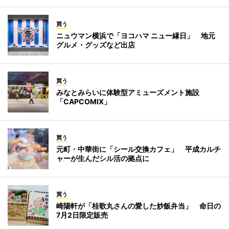
買う
ニュウマン横浜で「ヨコハマ ニュー縁日」 地元
グルメ・グッズなど出店
買う
みなとみらいに体験型アミューズメント施設
「CAPCOMIX」
買う
元町・中華街に「シール交換カフェ」 平成カルチ
ャーが生んだシル活の拠点に
買う
崎陽軒が「桂歌丸さんの愛した炒飯弁当」 命日の
7月2日限定販売