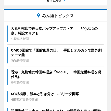
もっと見る
みん経トピックス
大丸札幌店で任天堂ポップアップストア 「どうぶつの
森」特設エリアも
札幌経済新聞
OMO5函館で「函館夜景の日」 手回しオルガンで野外劇
テーマ曲
函館経済新聞
香港・九龍塘に韓国料理店「Social」 韓国定番料理を現
代風に
香港経済新聞
SC相模原、熊本と引き分け J3リーグ開幕
相模原町田経済新聞
関門海峡花火大会、無料エリアなしの門司側をライブ配信