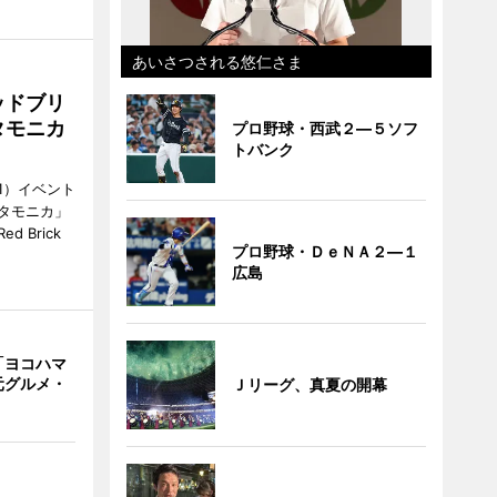
あいさつされる悠仁さま
ッドブリ
タモニカ
プロ野球・西武２―５ソフ
トバンク
1）イベント
タモニカ」
 Brick
プロ野球・ＤｅＮＡ２―１
広島
「ヨコハマ
元グルメ・
Ｊリーグ、真夏の開幕