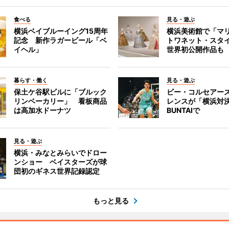
食べる
見る・遊ぶ
横浜ベイブルーイング15周年
横浜美術館で「マ
記念 新作ラガービール「ベ
トワネット・スタ
イヘル」
世界初公開作品も
暮らす・働く
見る・遊ぶ
保土ケ谷駅ビルに「ブルック
ビー・コルセアー
リンベーカリー」 看板商品
レンスが「横浜対
は高加水ドーナツ
BUNTAIで
見る・遊ぶ
横浜・みなとみらいでドロー
ンショー ベイスターズが球
団初のギネス世界記録認定
もっと見る