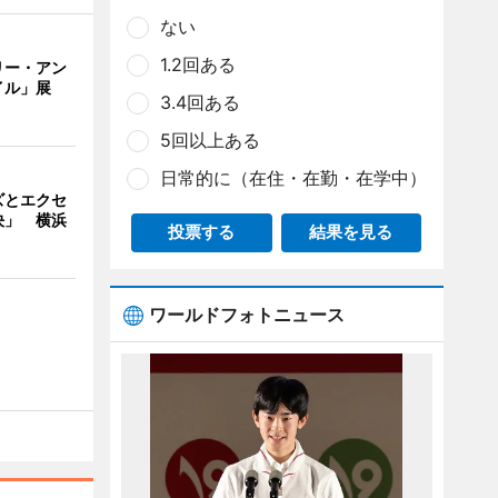
ない
1.2回ある
リー・アン
イル」展
3.4回ある
5回以上ある
日常的に（在住・在勤・在学中）
ズとエクセ
決」 横浜
投票する
結果を見る
ワールドフォトニュース