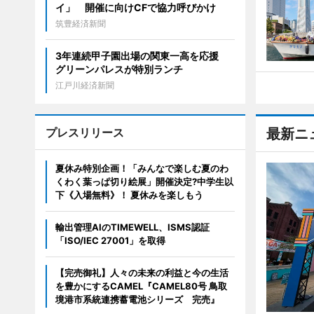
イ」 開催に向けCFで協力呼びかけ
筑豊経済新聞
3年連続甲子園出場の関東一高を応援
グリーンパレスが特別ランチ
江戸川経済新聞
プレスリリース
最新ニ
夏休み特別企画！「みんなで楽しむ夏のわ
くわく葉っぱ切り絵展」開催決定?中学生以
下《入場無料》！ 夏休みを楽しもう
輸出管理AIのTIMEWELL、ISMS認証
「ISO/IEC 27001」を取得
【完売御礼】人々の未来の利益と今の生活
を豊かにするCAMEL『CAMEL80号 鳥取
境港市系統連携蓄電池シリーズ 完売』