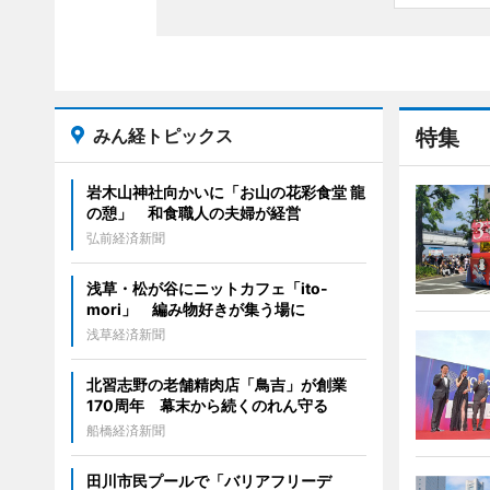
みん経トピックス
特集
岩木山神社向かいに「お山の花彩食堂 龍
の憩」 和食職人の夫婦が経営
弘前経済新聞
浅草・松が谷にニットカフェ「ito-
mori」 編み物好きが集う場に
浅草経済新聞
北習志野の老舗精肉店「鳥吉」が創業
170周年 幕末から続くのれん守る
船橋経済新聞
田川市民プールで「バリアフリーデ