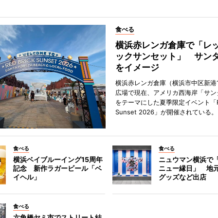
食べる
横浜赤レンガ倉庫で「レ
ックサンセット」 サン
をイメージ
横浜赤レンガ倉庫（横浜市中区新港
広場で現在、アメリカ西海岸「サン
をテーマにした夏季限定イベント「Red
Sunset 2026」が開催されている。
食べる
食べる
横浜ベイブルーイング15周年
ニュウマン横浜で
記念 新作ラガービール「ベ
ニュー縁日」 地
イヘル」
グッズなど出店
食べる
六角橋ヤミ市でストリート結