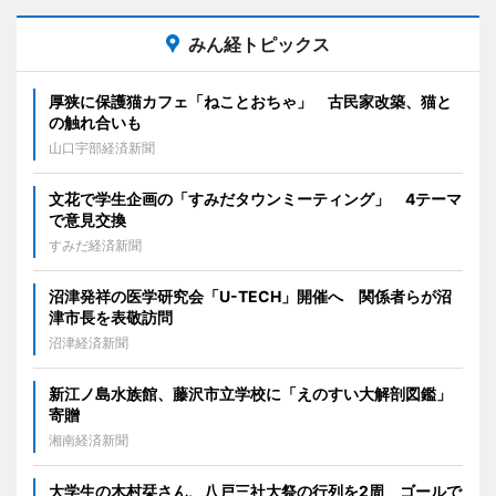
みん経トピックス
厚狭に保護猫カフェ「ねことおちゃ」 古民家改築、猫と
の触れ合いも
山口宇部経済新聞
文花で学生企画の「すみだタウンミーティング」 4テーマ
で意見交換
すみだ経済新聞
沼津発祥の医学研究会「U-TECH」開催へ 関係者らが沼
津市長を表敬訪問
沼津経済新聞
新江ノ島水族館、藤沢市立学校に「えのすい大解剖図鑑」
寄贈
湘南経済新聞
大学生の木村栞さん、八戸三社大祭の行列を2周 ゴールで