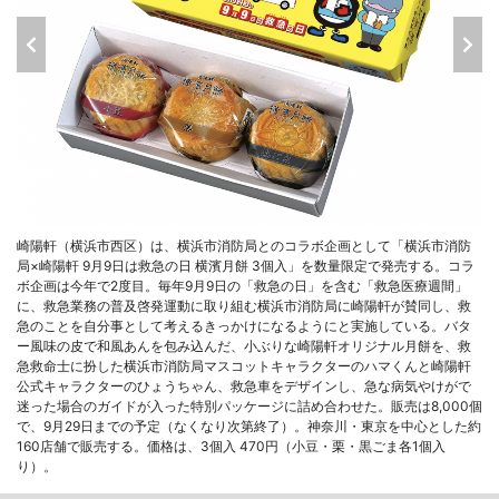
崎陽軒（横浜市西区）は、横浜市消防局とのコラボ企画として「横浜市消防
局×崎陽軒 9月9日は救急の日 横濱月餅 3個入」を数量限定で発売する。コラ
ボ企画は今年で2度目。毎年9月9日の「救急の日」を含む「救急医療週間」
に、救急業務の普及啓発運動に取り組む横浜市消防局に崎陽軒が賛同し、救
急のことを自分事として考えるきっかけになるようにと実施している。バタ
ー風味の皮で和風あんを包み込んだ、小ぶりな崎陽軒オリジナル月餅を、救
急救命士に扮した横浜市消防局マスコットキャラクターのハマくんと崎陽軒
公式キャラクターのひょうちゃん、救急車をデザインし、急な病気やけがで
迷った場合のガイドが入った特別パッケージに詰め合わせた。販売は8,000個
で、9月29日までの予定（なくなり次第終了）。神奈川・東京を中心とした約
160店舗で販売する。価格は、3個入 470円（小豆・栗・黒ごま各1個入
り）。